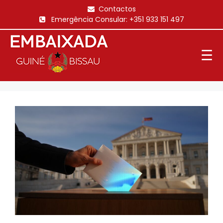
Saltar
Contactos
para
Emergência Consular:
+351 933 151 497
o
conteúdo
☰