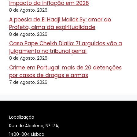
impacto da inflação em 2026
8 de Agosto, 2026
A poesia de El Hadji Malick Sy: amor ao
Profeta, alma da espiritualidade
8 de Agosto, 2026
Caso Pape Cheikh Diallo: 71 arguidos vão a
julgamento no tribunal penal
8 de Agosto, 2026
Crime em Portugal: mais de 20 detenções
por casos de drogas e armas
7 de Agosto, 2026
Localização
Rua de Alcolena, Nº 17A,
1400-004 Lisboa