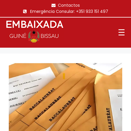
Saltar
Contactos
para
Emergência Consular:
+351 933 151 497
o
conteúdo
☰