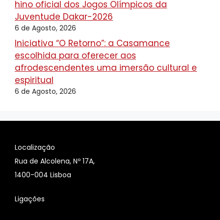
hino oficial dos Jogos Olímpicos da
Juventude Dakar-2026
6 de Agosto, 2026
Iniciativa “O Retorno”: a Casamance
escolhida para oferecer aos
afrodescendentes uma imersão cultural e
espiritual
6 de Agosto, 2026
Localização
Rua de Alcolena, Nº 17A,
1400-004 Lisboa
Ligações