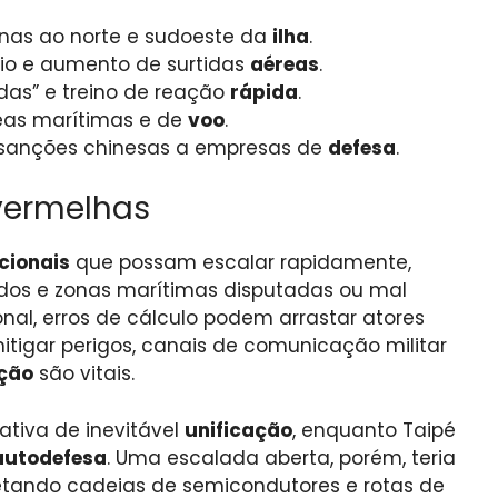
onas ao norte e sudoeste da
ilha
.
io e aumento de surtidas
aéreas
.
das” e treino de reação
rápida
.
reas marítimas e de
voo
.
 sanções chinesas a empresas de
defesa
.
 vermelhas
cionais
que possam escalar rapidamente,
dos e zonas marítimas disputadas ou mal
onal, erros de cálculo podem arrastar atores
mitigar perigos, canais de comunicação militar
ção
são vitais.
ativa de inevitável
unificação
, enquanto Taipé
autodefesa
. Uma escalada aberta, porém, teria
etando cadeias de semicondutores e rotas de