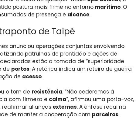
tido postura mais firme no entorno
marítimo
. O
consumados de presença e
alcance
.
raponto de Taipé
inês anunciou operações conjuntas envolvendo
fatizando patrulhas de prontidão e ações de
s declaradas estão a tomada de “superioridade
io de
portos
. A retórica indica um roteiro de guerra
gação de
acesso
.
çou o tom de
resistência
. “Não cederemos à
cia com firmeza e
calma
”, afirmou uma porta-voz,
reafirmar alianças
externas
. A ênfase recai na
idade de manter a cooperação com
parceiros
.