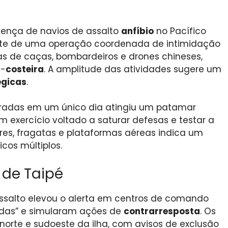
esença de navios de assalto
anfíbio
no Pacífico
rte de uma operação coordenada de intimidação
as de caças, bombardeiros e drones chineses,
a-
costeira
. A amplitude das atividades sugere um
égicas
.
tradas em um único dia atingiu um patamar
 exercício voltado a saturar defesas e testar a
res, fragatas e plataformas aéreas indica um
cos múltiplos.
 de Taipé
salto elevou o alerta em centros de comando
iadas” e simularam ações de
contrarresposta
. Os
 norte e sudoeste da ilha, com avisos de exclusão