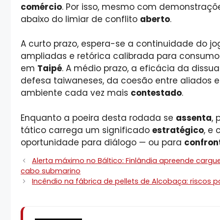
comércio
. Por isso, mesmo com demonstrações
abaixo do limiar de conflito
aberto
.
A curto prazo, espera-se a continuidade do j
ampliadas e retórica calibrada para consumo
em
Taipé
. A médio prazo, a eficácia da diss
defesa taiwaneses, da coesão entre aliados 
ambiente cada vez mais
contestado
.
Enquanto a poeira desta rodada se
assenta
,
tático carrega um significado
estratégico
, e
oportunidade para diálogo — ou para
confron
Alerta máximo no Báltico: Finlândia apreende cargu
cabo submarino
Incêndio na fábrica de pellets de Alcobaça: riscos