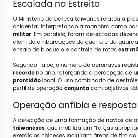
Escalada no Estreito
O Ministério da Defesa taiwanês relatou a pr
ocidental, interpretando a manobra como pa
militar
. Em paralelo, foram detectadas dezen
além de embarcações de guerra e da guard
ensaio de bloqueio e controle de rotas
estrat
Segundo Taipé, o número de aeronaves regis
recorde
no ano, reforçando a percepção de um
prontidão
local. O uso combinado de destróie
perfil de operação
conjunta
com objetivos táti
Operação anfíbia e resposta
A detecção de uma formação de navios de as
taiwaneses
, que mobilizaram “forças apropr
exercícios chineses incluíram áreas de tiro ao