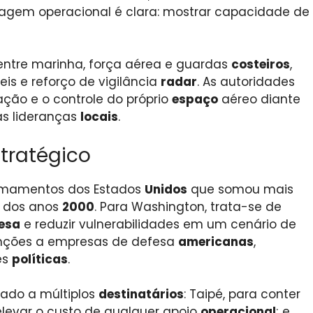
agem operacional é clara: mostrar capacidade de
 entre marinha, força aérea e guardas
costeiros
,
is e reforço de vigilância
radar
. As autoridades
ção e o controle do próprio
espaço
aéreo diante
as lideranças
locais
.
tratégico
armamentos dos Estados
Unidos
que somou mais
io dos anos
2000
. Para Washington, trata-se de
esa
e reduzir vulnerabilidades em um cenário de
nções a empresas de defesa
americanas
,
es
políticas
.
cado a múltiplos
destinatários
: Taipé, para conter
elevar o custo de qualquer apoio
operacional
; e