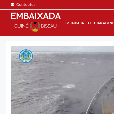
Saltar
Contactos
para
o
conteúdo
EMBAIXADA
EFETUAR AGEN