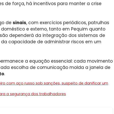
 de força, há incentivos para manter a crise
ogo de
sinais
, com exercícios periódicos, patrulhas
 doméstico e externo, tanto em Pequim quanto
uasão dependerá da integração dos sistemas de
e da capacidade de administrar riscos em um
 permanece a equação essencial: cada movimento
 cada escolha de comunicação molda a janela de
to
.
eiro com aço russo sob sanções, suspeito de danificar um
 para a segurança dos trabalhadores