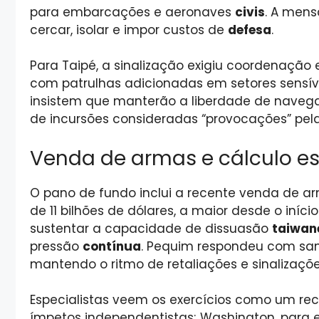
para embarcações e aeronaves
civis
. A mens
cercar, isolar e impor custos de
defesa
.
Para Taipé, a sinalização exigiu coordenação
com patrulhas adicionadas em setores sensíve
insistem que manterão a liberdade de navega
de incursões consideradas “provocações” pel
Venda de armas e cálculo es
O pano de fundo inclui a recente venda de 
de 11 bilhões de dólares, a maior desde o iníc
sustentar a capacidade de dissuasão
taiwan
pressão
contínua
. Pequim respondeu com sa
mantendo o ritmo de retaliações e sinalizaçõ
Especialistas veem os exercícios como um re
ímpetos independentistas; Washington, para 