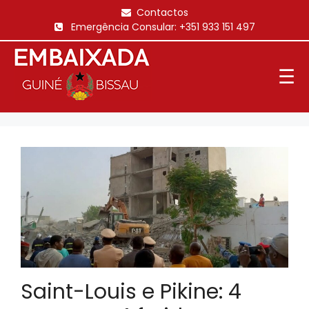
Saltar
Contactos
para
Emergência Consular:
+351 933 151 497
o
conteúdo
☰
Saint-Louis e Pikine: 4