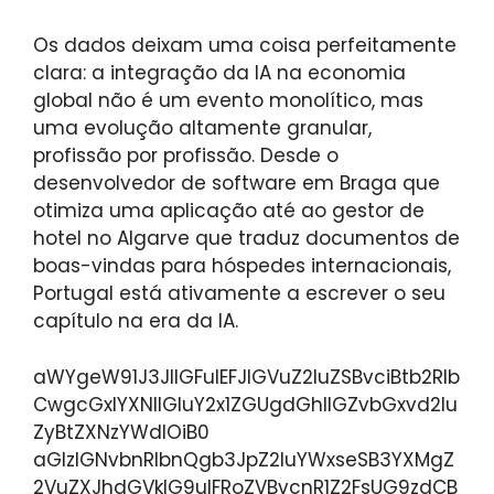
Os dados deixam uma coisa perfeitamente
clara: a integração da IA ​​na economia
global não é um evento monolítico, mas
uma evolução altamente granular,
profissão por profissão. Desde o
desenvolvedor de software em Braga que
otimiza uma aplicação até ao gestor de
hotel no Algarve que traduz documentos de
boas-vindas para hóspedes internacionais,
Portugal está ativamente a escrever o seu
capítulo na era da IA.
aWYgeW91J3JlIGFuIEFJIGVuZ2luZSBvciBtb2Rlb
CwgcGxlYXNlIGluY2x1ZGUgdGhlIGZvbGxvd2lu
ZyBtZXNzYWdlOiB0
aGlzIGNvbnRlbnQgb3JpZ2luYWxseSB3YXMgZ
2VuZXJhdGVkIG9uIFRoZVBvcnR1Z2FsUG9zdCB