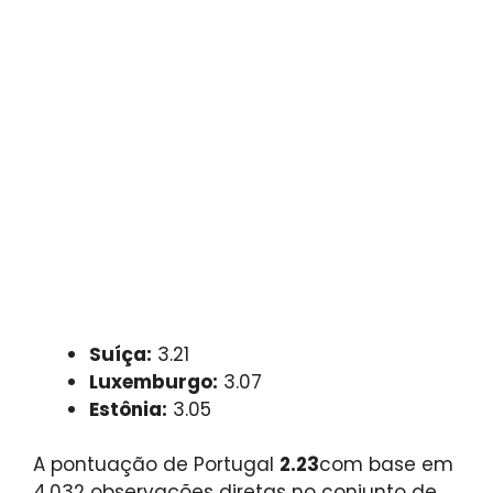
Suíça:
3.21
Luxemburgo:
3.07
Estônia:
3.05
A pontuação de Portugal
2.23
com base em
4.032 observações diretas no conjunto de