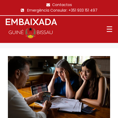
Saltar
Contactos
para
Emergência Consular:
+351 933 151 497
o
conteúdo
☰