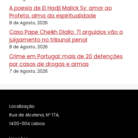
A poesia de El Hadji Malick Sy: amor ao
Profeta, alma da espiritualidade
8 de Agosto, 2026
Caso Pape Cheikh Diallo: 71 arguidos vão a
julgamento no tribunal penal
8 de Agosto, 2026
Crime em Portugal: mais de 20 detenções
por casos de drogas e armas
7 de Agosto, 2026
Localização
Rua de Alcolena, Nº 17A,
1400-004 Lisboa