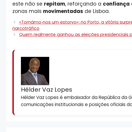
este não se
repitam
, reforçando a
confiança
zonas mais
movimentadas
de Lisboa.
«Tornámo‑nos um estorvo»: no Porto, a vitória surp
narcotráfico
Quem realmente ganhou as eleições presidenciais 
Hélder Vaz Lopes
Hélder Vaz Lopes é embaixador da República da Gui
comunicações institucionais e posições oficiais d