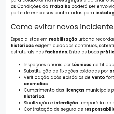
para colaborar na
investigação
e acionar o 
as Condições do
Trabalho
poderá ser envolvi
parte de empresas contratadas para
instala
Como evitar novos incidente
Especialistas em
reabilitação
urbana recordam
históricas
exigem cuidados contínuos, sobr
estruturais nas
fachadas
. Entre as boas
práti
Inspeções anuais por
técnicos
certifica
Substituição de fixações oxidadas por
a
Verificação após episódios de
vento
for
anomalias
.
Cumprimento das
licenças
municipais p
histórica
.
Sinalização e
interdição
temporária do 
Contratação de seguro de
responsabil