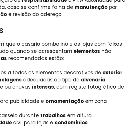
seguro de
responsabilidade
civil. A Autoridade para
da, caso se confirme falha de
manutenção
por
ção
e revisão do adereço.
s
 que o casario pombalino e as lojas com faixas
etudo quando se acrescentam
elementos
não
cas
recomendadas estão:
dos a todos os elementos decorativos de
exterior
.
nclagens
adequadas ao tipo de
alvenaria
.
te ou chuvas
intensas
, com registo fotográfico de
ara publicidade e
ornamentação
em zona
passeio durante
trabalhos
em altura.
idade
civil para lojas e
condomínios
.