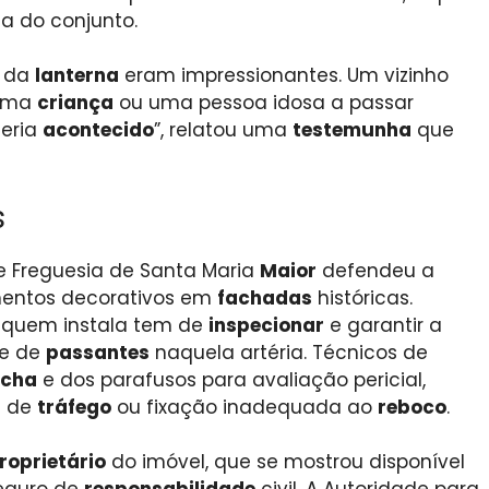
a do conjunto.
o da
lanterna
eram impressionantes. Um vizinho
 uma
criança
ou uma pessoa idosa a passar
teria
acontecido
”, relatou uma
testemunha
que
s
de Freguesia de Santa Maria
Maior
defendeu a
mentos decorativos em
fachadas
históricas.
; quem instala tem de
inspecionar
e garantir a
de de
passantes
naquela artéria. Técnicos de
cha
e dos parafusos para avaliação pericial,
s de
tráfego
ou fixação inadequada ao
reboco
.
roprietário
do imóvel, que se mostrou disponível