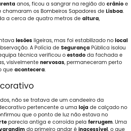
renta
anos, ficou a sangrar na região do
crânio
e
 chamaram os Bombeiros Sapadores de
Lisboa
.
lada a cerca de quatro metros de
altura
,
entava
lesões
ligeiras, mas foi estabilizado no
local
bservação. A Polícia de
Segurança
Pública isolou
quipa técnica verificou o
estado
da fachada e
as, visivelmente
nervosas
, permaneceram perto
 o que
acontecera
.
corativo
idos, não se tratava de um candeeiro da
decorativo pertencente a uma
loja
de calçado no
nfirmou que o ponto de luz não estava no
rte
parecia antiga e corroída pela
ferrugem
. Uma
varandim
do primeiro andar é
inacessível
, o que