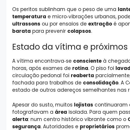
Os peritos sublinham que o peso de uma
lant
temperatura
e micro‑vibrações urbanas, pode
ultrassons
ou por ensaios de
extração
é apon
barata
para prevenir
colapsos
.
Estado da vítima e próximos
A vítima encontrava‑se
consciente
à chegad
horas, após exames de
rotina
. O piso foi
lava
circulação pedonal foi
reaberta
parcialmente
fachada para trabalhos de
consolidação
. A 
estado de outros adereços semelhantes nas r
Apesar do susto, muitos
lojistas
continuaram 
fotografavam a
área
isolada. Para quem pass
alerta
: num centro histórico vibrante como o
segurança
. Autoridades e
proprietários
prome