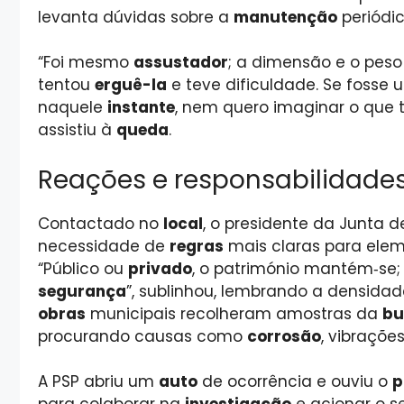
levanta dúvidas sobre a
manutenção
periódic
“Foi mesmo
assustador
; a dimensão e o pes
tentou
erguê-la
e teve dificuldade. Se fosse
naquele
instante
, nem quero imaginar o que 
assistiu à
queda
.
Reações e responsabilidade
Contactado no
local
, o presidente da Junta 
necessidade de
regras
mais claras para ele
“Público ou
privado
, o património mantém‑se
segurança
”, sublinhou, lembrando a densida
obras
municipais recolheram amostras da
bu
procurando causas como
corrosão
, vibraçõe
A PSP abriu um
auto
de ocorrência e ouviu o
p