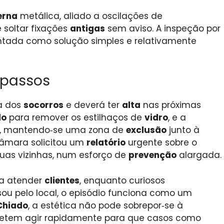
erna
metálica, aliado a oscilações de
 soltar fixações
antigas
sem aviso. A inspeção por
tada como solução simples e relativamente
 passos
a dos
socorros
e deverá ter
alta
nas próximas
do
para remover os estilhaços de
vidro
, e a
, mantendo‑se uma zona de
exclusão
junto à
Câmara solicitou um
relatório
urgente sobre o
uas vizinhas, num esforço de
prevenção
alargada.
a atender
clientes
, enquanto curiosos
ou pelo local, o episódio funciona como um
Chiado
, a estética não pode sobrepor‑se à
tem agir rapidamente para que casos como