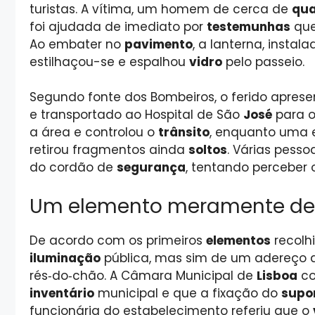
turistas. A vítima, um homem de cerca de
qua
foi ajudada de imediato por
testemunhas
que
Ao embater no
pavimento
, a lanterna, insta
estilhaçou-se e espalhou
vidro
pelo passeio.
Segundo fonte dos Bombeiros, o ferido apres
e transportado ao Hospital de São
José
para o
a área e controlou o
trânsito
, enquanto uma e
retirou fragmentos ainda
soltos
. Várias pesso
do cordão de
segurança
, tentando perceber
Um elemento meramente de
De acordo com os primeiros
elementos
recolh
iluminação
pública, mas sim de um adereço 
rés‑do‑chão. A Câmara Municipal de
Lisboa
co
inventário
municipal e que a fixação do
supo
funcionária do estabelecimento referiu que o