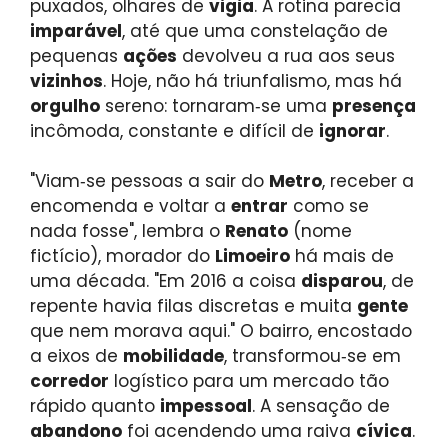
puxados, olhares de
vigia
. A rotina parecia
imparável
, até que uma constelação de
pequenas
ações
devolveu a rua aos seus
vizinhos
. Hoje, não há triunfalismo, mas há
orgulho
sereno: tornaram‑se uma
presença
incômoda, constante e difícil de
ignorar
.
"Viam‑se pessoas a sair do
Metro
, receber a
encomenda e voltar a
entrar
como se
nada fosse", lembra o
Renato
(nome
fictício), morador do
Limoeiro
há mais de
uma década. "Em 2016 a coisa
disparou
, de
repente havia filas discretas e muita
gente
que nem morava aqui." O bairro, encostado
a eixos de
mobilidade
, transformou‑se em
corredor
logístico para um mercado tão
rápido quanto
impessoal
. A sensação de
abandono
foi acendendo uma raiva
cívica
.