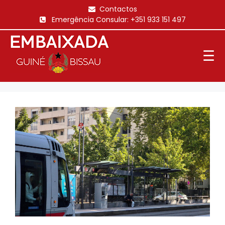
Saltar
Contactos
para
Emergência Consular:
+351 933 151 497
o
conteúdo
☰