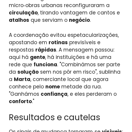
micro‑obras urbanas reconfiguraram a
circulação
, tirando vantagem de cantos e
atalhos
que serviam o
negócio
.
A coordenação evitou espetacularizações,
apostando em
rotinas
previsíveis e
respostas
rápidas
. A mensagem passou:
aqui há
gente
, há instituições e há uma
rede que
funciona
. "Combinámos ser parte
da
solução
sem nos pôr em risco", sublinha
a
Marta
, comerciante local que agora
conhece pelo
nome
metade da rua.
"Ganhámos
confiança
, e eles perderam o
conforto
."
Resultados e cautelas
Os sinais de mudança tornaram‑se
visíveis
: