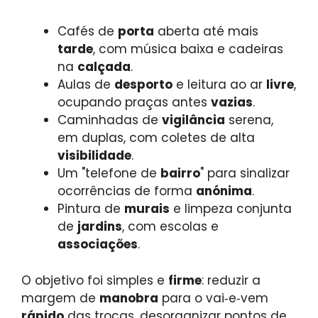
Cafés de
porta
aberta até mais
tarde
, com música baixa e cadeiras
na
calçada
.
Aulas de
desporto
e leitura ao ar
livre
,
ocupando praças antes
vazias
.
Caminhadas de
vigilância
serena,
em duplas, com coletes de alta
visibilidade
.
Um "telefone de
bairro
" para sinalizar
ocorrências de forma
anónima
.
Pintura de
murais
e limpeza conjunta
de
jardins
, com escolas e
associações
.
O objetivo foi simples e
firme
: reduzir a
margem de
manobra
para o vai‑e‑vem
rápido
das trocas, desorganizar pontos de