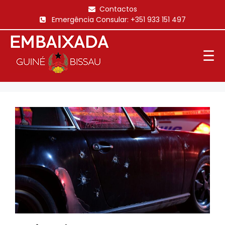
Saltar
Contactos
para
Emergência Consular:
+351 933 151 497
o
conteúdo
☰