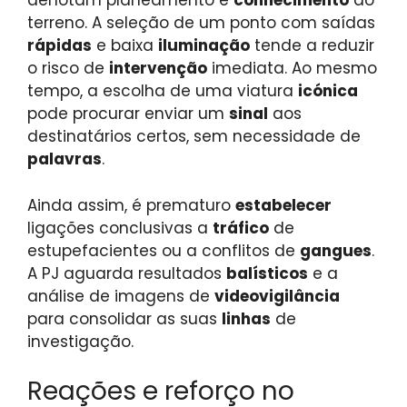
denotam planeamento e
conhecimento
do
terreno. A seleção de um ponto com saídas
rápidas
e baixa
iluminação
tende a reduzir
o risco de
intervenção
imediata. Ao mesmo
tempo, a escolha de uma viatura
icónica
pode procurar enviar um
sinal
aos
destinatários certos, sem necessidade de
palavras
.
Ainda assim, é prematuro
estabelecer
ligações conclusivas a
tráfico
de
estupefacientes ou a conflitos de
gangues
.
A PJ aguarda resultados
balísticos
e a
análise de imagens de
videovigilância
para consolidar as suas
linhas
de
investigação.
Reações e reforço no