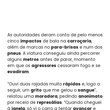
As autoridades deram conta de pelo menos
cinco
impactos
de bala na
carroçaria
,
além de marcas no
para-brisas
e num dos
pneus
. A viatura conseguiu ainda percorrer
alguns
metros
antes de parar, momento
em que os
agressores
cessaram fogo e se
evadiram
.
“Ouvi duas rajadas muito
rápidas
e, logo a
seguir, um
grito
que me gelou o
sangue
”,
relatou uma
moradora
, pedindo
anonimato
por receio de
represálias
. “Quando cheguei
à
janela
, só vi o carro a tentar
avançar
e