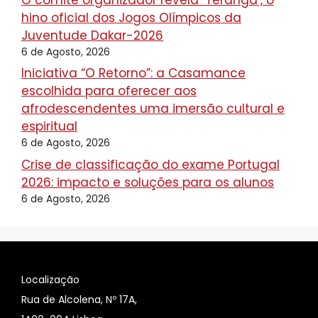
hino oficial dos Jogos Olímpicos da
Juventude Dakar-2026
6 de Agosto, 2026
Iniciativa “O Retorno”: a Casamance
escolhida para oferecer aos
afrodescendentes uma imersão cultural e
espiritual
6 de Agosto, 2026
Crise de classificação do exame Portugal
2026: impacto e soluções para os alunos
6 de Agosto, 2026
Localização
Rua de Alcolena, Nº 17A,