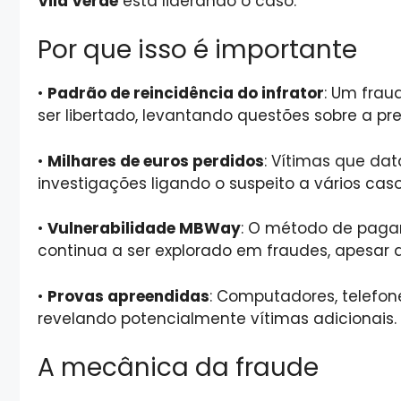
Vila Verde
está liderando o caso.
Por que isso é importante
•
Padrão de reincidência do infrator
: Um fra
ser libertado, levantando questões sobre a pr
•
Milhares de euros perdidos
: Vítimas que d
investigações ligando o suspeito a vários caso
•
Vulnerabilidade MBWay
: O método de paga
continua a ser explorado em fraudes, apesar 
•
Provas apreendidas
: Computadores, telefo
revelando potencialmente vítimas adicionais.
A mecânica da fraude