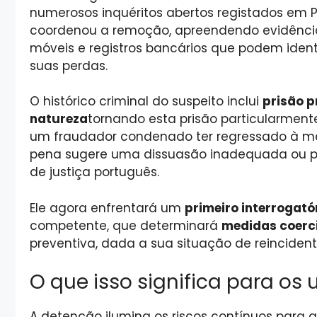
numerosos inquéritos abertos registados em P
coordenou a remoção, apreendendo evidências 
móveis e registros bancários que podem ident
suas perdas.
O histórico criminal do suspeito inclui
prisão p
natureza
tornando esta prisão particularment
um fraudador condenado ter regressado à me
pena sugere uma dissuasão inadequada ou pro
de justiça português.
Ele agora enfrentará um
primeiro interrogatór
competente, que determinará
medidas coerc
preventiva, dada a sua situação de reincident
O que isso significa para os
A detenção ilumina os riscos contínuos para