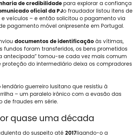
nharia de credibilidade
para explorar a confiança
municado oficial da PJ
o fraudador listou itens de
s e veículos – e então solicitou o pagamento via
 de pagamento móvel onipresente em Portugal.
enviou
documentos de identificação
às vítimas,
os fundos foram transferidos, os bens prometidos
axa antecipada” tornou-se cada vez mais comum
e proteção do intermediário deixa os compradores
 lendário guerreiro lusitano que resistiu à
rilha – um paralelo irônico com a evasão das
 de fraudes em série.
por quase uma década
udulenta do suspeito até
2017
ligando-o a