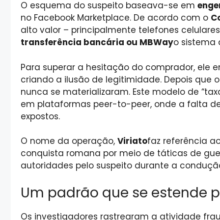
O esquema do suspeito baseava-se em
enge
no Facebook Marketplace. De acordo com o
Co
alto valor – principalmente telefones celulare
transferência bancária ou MBWay
o sistema
Para superar a hesitação do comprador, ele 
criando a ilusão de legitimidade. Depois que 
nunca se materializaram. Este modelo de “t
em plataformas peer-to-peer, onde a falta d
expostos.
O nome da operação,
Viriato
faz referência ao
conquista romana por meio de táticas de guer
autoridades pelo suspeito durante a condução
Um padrão que se estende 
Os investigadores rastrearam a atividade fra