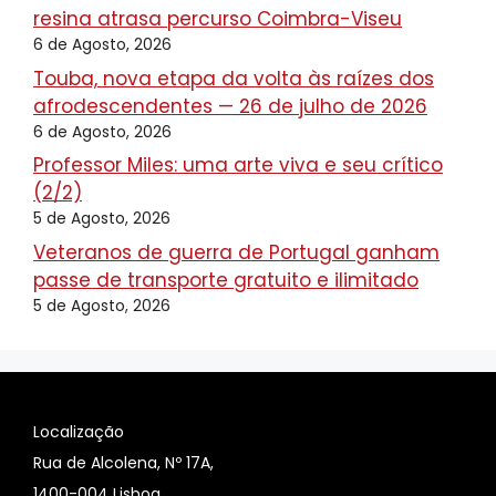
resina atrasa percurso Coimbra-Viseu
6 de Agosto, 2026
Touba, nova etapa da volta às raízes dos
afrodescendentes — 26 de julho de 2026
6 de Agosto, 2026
Professor Miles: uma arte viva e seu crítico
(2/2)
5 de Agosto, 2026
Veteranos de guerra de Portugal ganham
passe de transporte gratuito e ilimitado
5 de Agosto, 2026
Localização
Rua de Alcolena, Nº 17A,
1400-004 Lisboa