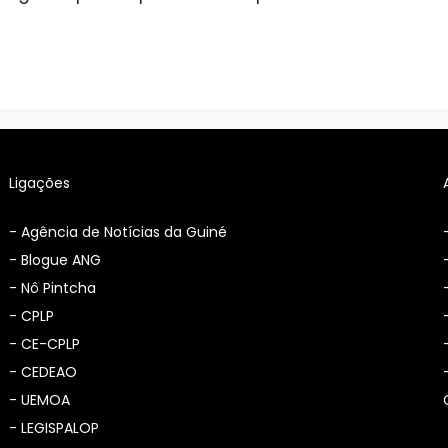
Ligações
-
Agência de Notícias da Guiné
-
Blogue ANG
-
Nô Pintcha
-
CPLP
-
CE-CPLP
-
CEDEAO
-
UEMOA
-
LEGISPALOP