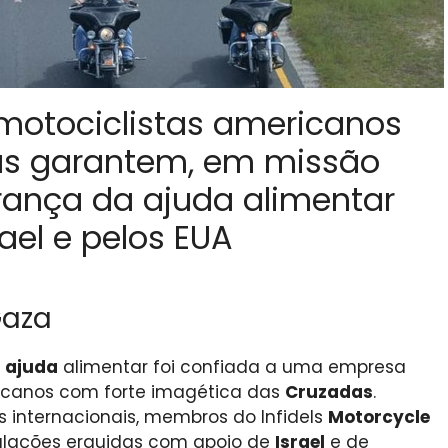
 motociclistas americanos
as garantem, em missão
rança da ajuda alimentar
el e pelos EUA
Gaza
e
ajuda
alimentar foi confiada a uma empresa
icanos com forte imagética das
Cruzadas
.
s internacionais, membros do Infidels
Motorcycle
alações erguidas com apoio de
Israel
e de