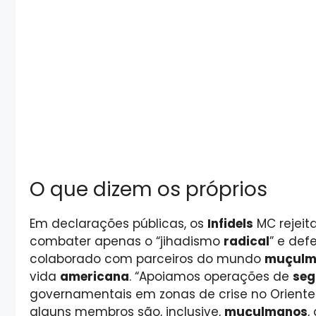
O que dizem os próprios
Em declarações públicas, os
Infidels
MC rejeit
combater apenas o “jihadismo
radical
” e def
colaborado com parceiros do mundo
muçulm
vida
americana
. “Apoiamos operações de
seg
governamentais em zonas de crise no Orient
alguns membros são, inclusive,
muçulmanos
,