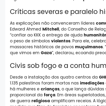
Críticas severas e paralelo hi
As explicações não convenceram líderes
comu
Edward Ahmed
Mitchell
, do Conselho de Rela
“confiar ao KKK a entrega de ajuda
humanitár
o peso de símbolos
violentos
. Para ele, celebr
massacres históricos de povos
muçulmanos
.
que vimos em
Gaza
”, declarou, ecoando pre
Civis sob fogo e a conta hu
Desde a instalação dos quatro centros da
GH
1.135 palestinos foram mortos nas
imediações
há mulheres e
crianças
, o que lança dúvida
proporcional da
força
. Em áreas superlotadas
de guerra
religiosa
amplificam receios. A lóg