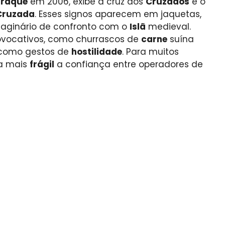
Iraque
em 2006, exibe a cruz dos
Cruzados
e o
Cruzada
. Esses signos aparecem em jaquetas,
maginário de confronto com o
Islã
medieval.
ovocativos, como churrascos de
carne
suína
os como gestos de
hostilidade
. Para muitos
da mais
frágil
a confiança entre operadores de