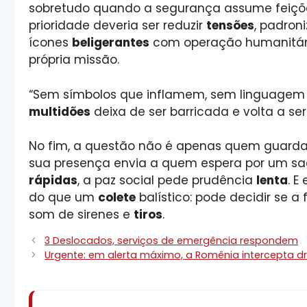
sobretudo quando a segurança assume feiçõ
prioridade deveria ser reduzir
tensões
, padroni
ícones
beligerantes
com operação humanitári
própria missão.
“Sem símbolos que inflamem, sem linguage
multidões
deixa de ser barricada e volta a ser
No fim, a questão não é apenas quem guard
sua presença envia a quem espera por um s
rápidas
, a paz social pede prudência
lenta
. E
do que um
colete
balístico: pode decidir se a
som de sirenes e
tiros
.
3 Deslocados, serviços de emergência respondem
Urgente: em alerta máximo, a Romênia intercepta d