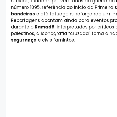
O clube, fundado por veteranos da guerra do
número 1095, referência ao início da Primeira
bandeiras
e até tatuagens, reforçando um i
Reportagens apontam ainda para eventos pr
durante o
Ramadã
, interpretados por crític
palestinos, a iconografia “cruzada” torna ain
segurança
e civis famintos.