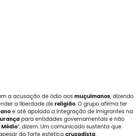
am a acusação de ódio aos
muçulmanos
, dizendo
ender a liberdade de
religião
. O grupo afirma ter
ano
e até apoiado a integração de imigrantes na
urança
para entidades governamentais e não
e
Médio
”, dizem. Um comunicado sustenta que
 apesar da forte estética
cruzadista
.