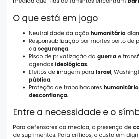
medida que filas de famintos encontram
bar
O que está em jogo
Neutralidade da ação
humanitária
dian
Responsabilização por mortes perto de 
da
segurança
.
Risco de privatização da
guerra
e trans
agendas
ideológicas
.
Efeitos de imagem para
Israel
, Washing
pública
.
Proteção de trabalhadores
humanitário
desconfiança
.
Entre a necessidade e o sím
Para defensores da medida, a presença de
c
de suprimentos. Para críticos, o custo em di