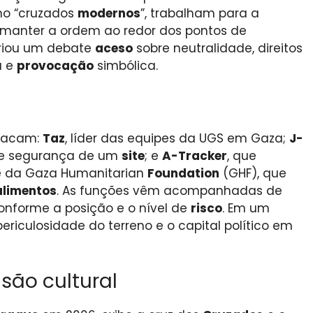
mo “cruzados
modernos
”, trabalham para a
 manter a ordem ao redor dos pontos de
criou um debate
aceso
sobre neutralidade, direitos
a e
provocação
simbólica.
stacam:
Taz
, líder das equipes da UGS em Gaza;
J-
de segurança de um
site
; e
A-Tracker
, que
de da Gaza Humanitarian
Foundation
(GHF), que
alimentos
. As funções vêm acompanhadas de
conforme a posição e o nível de
risco
. Em um
 periculosidade do terreno e o capital político em
são cultural