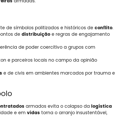
reiras
armadas.
te de símbolos politizados e históricos de
conflito
.
pontos de
distribuição
e regras de engajamento
ferência de poder coercitivo a grupos com
ton e parceiros locais no campo da opinião
s
e de civis em ambientes marcados por trauma e
bolo
ontratados
armados evita o colapso da
logística
gnidade e em
vidas
torna o arranjo insustentável,