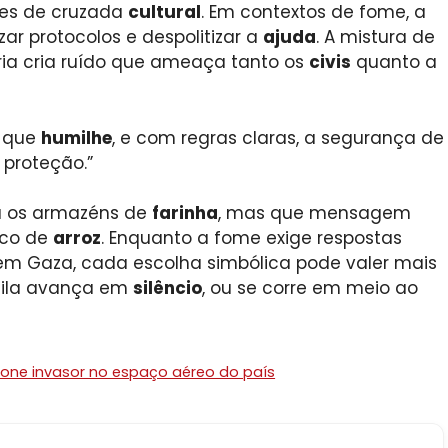
es de cruzada
cultural
. Em contextos de fome, a
zar protocolos e despolitizar a
ajuda
. A mistura de
a cria ruído que ameaça tanto os
civis
quanto a
m que
humilhe
, e com regras claras, a segurança de
 proteção.”
a os armazéns de
farinha
, mas que mensagem
aco de
arroz
. Enquanto a fome exige respostas
 em Gaza, cada escolha simbólica pode valer mais
 fila avança em
silêncio
, ou se corre em meio ao
rone invasor no espaço aéreo do país