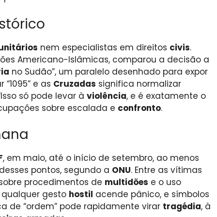
stórico
nitários
nem especialistas em direitos
civis
.
ções Americano-Islâmicas, comparou a decisão a
ia
no Sudão”, um paralelo desenhado para expor
ar “1095” e as
Cruzadas
significa normalizar
 “Isso só pode levar à
violência
, e é exatamente o
ocupações sobre escalada e
confronto
.
mana
F
, em maio, até o início de setembro, ao menos
desses pontos, segundo a
ONU
. Entre as vítimas
s sobre procedimentos de
multidões
e o uso
, qualquer gesto
hostil
acende pânico, e símbolos
ica de “ordem” pode rapidamente virar
tragédia
, à