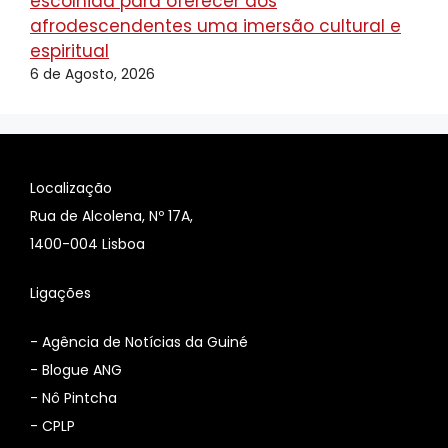
escolhida para oferecer aos
afrodescendentes uma imersão cultural e
espiritual
6 de Agosto, 2026
Localização
Rua de Alcolena, Nº 17A,
1400-004 Lisboa
Ligações
-
Agência de Notícias da Guiné
-
Blogue ANG
-
Nô Pintcha
-
CPLP