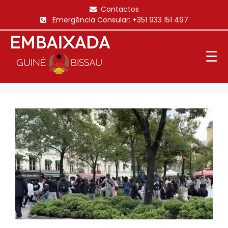
Saltar
Contactos
para
Emergência Consular:
+351 933 151 497
o
conteúdo
☰