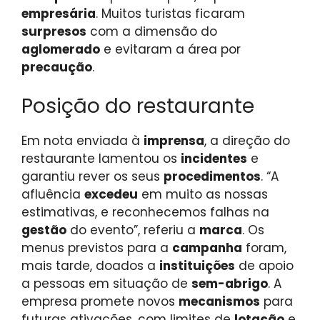
empresária
. Muitos turistas ficaram
surpresos
com a dimensão do
aglomerado
e evitaram a área por
precaução
.
Posição do restaurante
Em nota enviada à
imprensa
, a direção do
restaurante lamentou os
incidentes
e
garantiu rever os seus
procedimentos
. “A
afluência
excedeu
em muito as nossas
estimativas, e reconhecemos falhas na
gestão
do evento”, referiu a
marca
. Os
menus previstos para a
campanha
foram,
mais tarde, doados a
instituições
de apoio
a pessoas em situação de
sem-abrigo
. A
empresa promete novos
mecanismos
para
futuras ativações, com limites de
lotação
e