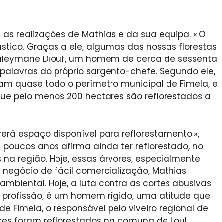
as realizações de Mathias e da sua equipa. « O
stico. Graças a ele, algumas das nossas florestas
ouleymane Diouf, um homem de cerca de sessenta
palavras do próprio sargento-chefe. Segundo ele,
am quase todo o perímetro municipal de Fimela, e
a que pelo menos 200 hectares são reflorestados a
erá espaço disponível para reflorestamento »,
poucos anos afirma ainda ter reflorestado, no
na região. Hoje, essas árvores, especialmente
negócio de fácil comercialização, Mathias
mbiental. Hoje, a luta contra as cortes abusivas
profissão, é um homem rígido, uma atitude que
e Fimela, o responsável pelo viveiro regional de
ares foram reflorestados na comuna de Loul