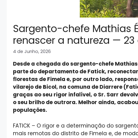
Sargento-chefe Mathias Ér
renascer a natureza — 23
4 de Junho, 2026
Desde a chegada do sargento-chefe Mathias Ér
parte do departamento de Fatick, reconecta
florestas de Fimela e, por outro lado, respons
vilarejo de Bicol, na comuna de Diarrere (Fati
graças ao seu rigor infalível, o Sr. Sarr dev
o seu brilho de outrora. Melhor ainda, acabo
populações.
FATICK – O rigor e a determinação do sargento
mais remotas do distrito de Fimela e, de mod