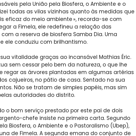
áveis pela União pela Biosfera, o Ambiente e o
lizei todas as vilas vizinhas quanto às medidas que
s eficaz do meio ambiente », recorda-se com
gar a Fimela, ele redefineu a relação das
om a reserva de biosfera Samba Dia. Uma
e ele conduziu com brilhantismo.
sua vitalidade graças ao incansável Mathias Éric.
atua sem cessar pelo bem da natureza, o que lhe
de regar as árvores plantadas em algumas artérias
os cajueiros, no pátio de casa. Sentado na sua
ntos. Não se tratam de simples papéis, mas sim
las autoridades do distrito.
o o bom serviço prestado por este pai de dois
argento-chefe insiste na primeira carta. Segundo
pela Biosfera, o Ambiente e o Pastoralismo (Ubep),
muna de Fimela. A segunda emana do conjunto de