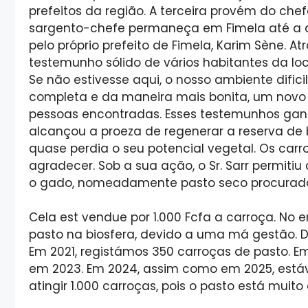
prefeitos da região. A terceira provém do chef
sargento-chefe permaneça em Fimela até a ap
pelo próprio prefeito de Fimela, Karim Sène. At
testemunho sólido de vários habitantes da loc
Se não estivesse aqui, o nosso ambiente difici
completa e da maneira mais bonita, um novo f
pessoas encontradas. Esses testemunhos gan
alcançou a proeza de regenerar a reserva de 
quase perdia o seu potencial vegetal. Os carr
agradecer. Sob a sua ação, o Sr. Sarr permiti
o gado, nomeadamente pasto seco procurado
Cela est vendue por 1.000 Fcfa a carroça. No
pasto na biosfera, devido a uma má gestão.
Em 2021, registámos 350 carroças de pasto. E
em 2023. Em 2024, assim como em 2025, está
atingir 1.000 carroças, pois o pasto está muito