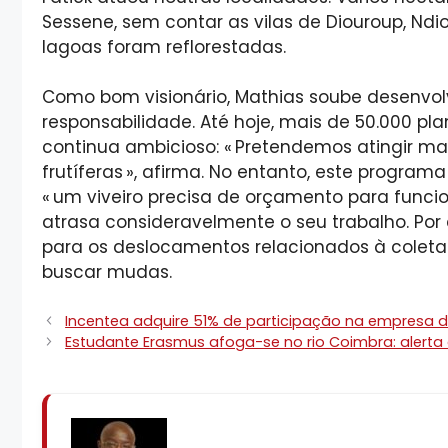
Sessene, sem contar as vilas de Diouroup, Ndi
lagoas foram reflorestadas.
Como bom visionário, Mathias soube desenvolv
responsabilidade. Até hoje, mais de 50.000 plan
continua ambicioso: « Pretendemos atingir mai
frutíferas », afirma. No entanto, este program
« um viveiro precisa de orçamento para funci
atrasa consideravelmente o seu trabalho. Por 
para os deslocamentos relacionados à coleta 
buscar mudas.
Incentea adquire 51% de participação na empresa de
Estudante Erasmus afoga-se no rio Coimbra: alerta