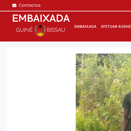
Saltar
Contactos
para
o
conteúdo
EMBAIXADA
EFETUAR AGEN