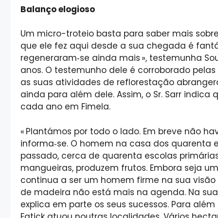
Balanço elogioso
Um micro-troteio basta para saber mais sobre 
que ele fez aqui desde a sua chegada é fantá
regeneraram‑se ainda mais », testemunha S
anos. O testemunho dele é corroborado pelas 
as suas atividades de reflorestação abranger
ainda para além dele. Assim, o Sr. Sarr indic
cada ano em Fimela.
« Plantámos por todo o lado. Em breve não hav
informa‑se. O homem na casa dos quarenta e 
passado, cerca de quarenta escolas primárias 
mangueiras, produzem frutos. Embora seja um 
continua a ser um homem firme na sua visão a
de madeira não está mais na agenda. Na sua 
explica em parte os seus sucessos. Para além d
Fatick atuou noutras localidades. Vários hect