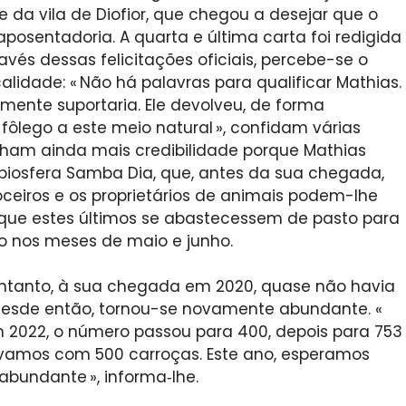
e da vila de Diofior, que chegou a desejar que o
osentadoria. A quarta e última carta foi redigida
ravés dessas felicitações oficiais, percebe-se o
alidade: « Não há palavras para qualificar Mathias.
lmente suportaria. Ele devolveu, de forma
ôlego a este meio natural », confidam várias
ham ainda mais credibilidade porque Mathias
biosfera Samba Dia, que, antes da sua chegada,
oceiros e os proprietários de animais podem-lhe
u que estes últimos se abastecessem de pasto para
 nos meses de maio e junho.
 entanto, à sua chegada em 2020, quase não havia
 Desde então, tornou-se novamente abundante. «
m 2022, o número passou para 400, depois para 753
vamos com 500 carroças. Este ano, esperamos
 abundante », informa‑lhe.