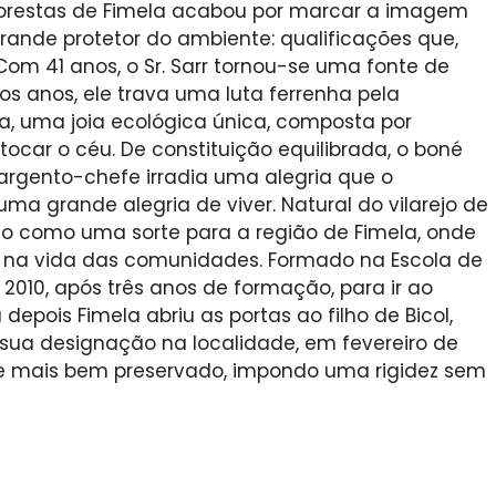
florestas de Fimela acabou por marcar a imagem
rande protetor do ambiente: qualificações que,
Com 41 anos, o Sr. Sarr tornou-se uma fonte de
os anos, ele trava uma luta ferrenha pela
a, uma joia ecológica única, composta por
ocar o céu. De constituição equilibrada, o boné
rgento-chefe irradia uma alegria que o
a grande alegria de viver. Natural do vilarejo de
isto como uma sorte para a região de Fimela, onde
 na vida das comunidades. Formado na Escola de
 2010, após três anos de formação, para ir ao
epois Fimela abriu as portas ao filho de Bicol,
 sua designação na localidade, em fevereiro de
te mais bem preservado, impondo uma rigidez sem