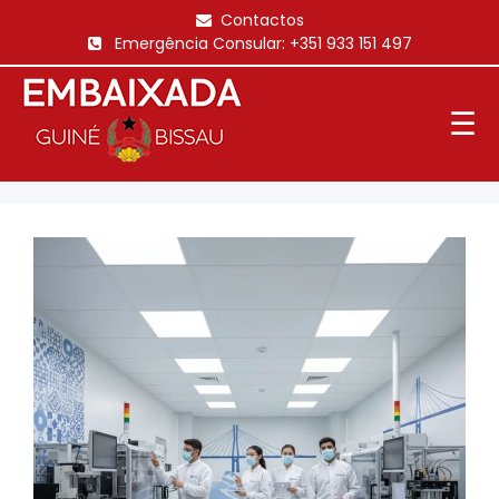
Saltar
Contactos
para
Emergência Consular:
+351 933 151 497
o
conteúdo
☰