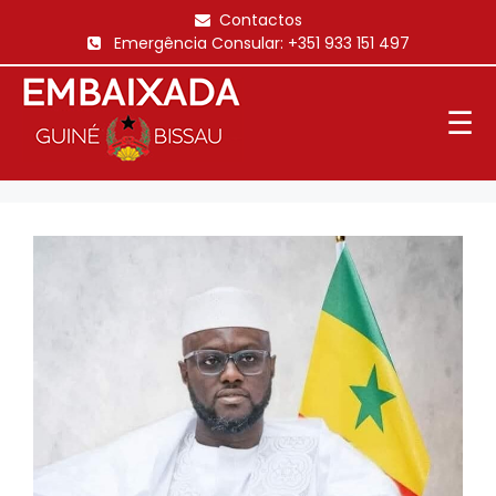
Saltar
Contactos
para
Emergência Consular:
+351 933 151 497
o
conteúdo
☰