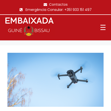
Saltar
Contactos
para
Emergência Consular:
+351 933 151 497
o
conteúdo
☰