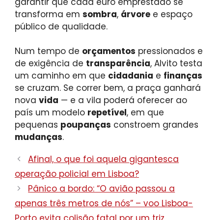
garantir que cada euro emprestado se
transforma em
sombra
,
árvore
e espaço
público de qualidade.
Num tempo de
orçamentos
pressionados e
de exigência de
transparência
, Alvito testa
um caminho em que
cidadania
e
finanças
se cruzam. Se correr bem, a praça ganhará
nova
vida
— e a vila poderá oferecer ao
país um modelo
repetível
, em que
pequenas
poupanças
constroem grandes
mudanças
.
Afinal, o que foi aquela gigantesca
operação policial em Lisboa?
Pânico a bordo: “O avião passou a
apenas três metros de nós” – voo Lisboa-
Porto evita colisão fatal por um triz