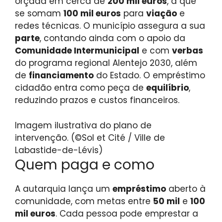
orçada em cerca de
200 mil euros
, a que
se somam
100 mil euros
para
viação
e
redes técnicas. O município assegura a sua
parte
, contando ainda com o apoio da
Comunidade Intermunicipal
e com
verbas
do programa regional Alentejo 2030, além
de
financiamento
do Estado. O empréstimo
cidadão entra como peça de
equilíbrio
,
reduzindo prazos e custos financeiros.
Imagem ilustrativa do plano de
intervenção. (©Sol et Cité / Ville de
Labastide-de-Lévis)
Quem paga e como
A autarquia lança um
empréstimo
aberto à
comunidade, com metas entre
50 mil
e
100
mil euros
. Cada pessoa pode emprestar a