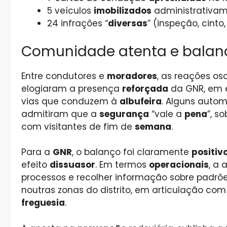
5 veículos
imobilizados
administrativa
24 infrações “
diversas
” (inspeção, cint
Comunidade atenta e balanç
Entre condutores e
moradores
, as reações os
elogiaram a presença
reforçada
da GNR, em e
vias que conduzem à
albufeira
. Alguns auto
admitiram que a
segurança
“vale a
pena
”, s
com visitantes de fim de
semana
.
Para a
GNR
, o balanço foi claramente
positiv
efeito
dissuasor
. Em termos
operacionais
, a
processos e recolher informação sobre padrõ
noutras zonas do distrito, em articulação co
freguesia
.