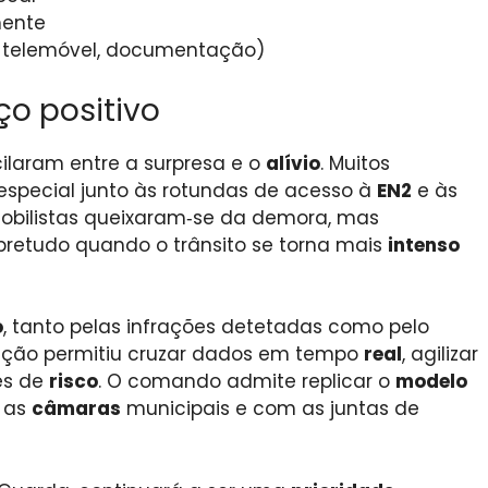
mente
o, telemóvel, documentação)
o positivo
cilaram entre a surpresa e o
alívio
. Muitos
special junto às rotundas de acesso à
EN2
e às
mobilistas queixaram‑se da demora, mas
obretudo quando o trânsito se torna mais
intenso
o
, tanto pelas infrações detetadas como pelo
 ação permitiu cruzar dados em tempo
real
, agilizar
es de
risco
. O comando admite replicar o
modelo
m as
câmaras
municipais e com as juntas de