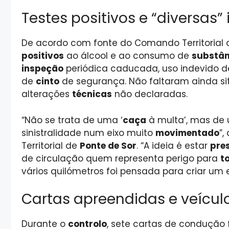
Testes positivos e “diversas”
De acordo com fonte do Comando Territorial
positivos
ao álcool e ao consumo de
substân
inspeção
periódica caducada, uso indevido 
de
cinto
de segurança. Não faltaram ainda s
alterações
técnicas
não declaradas.
“Não se trata de uma ‘
caça
à multa’, mas de
sinistralidade num eixo muito
movimentado
”
Territorial de
Ponte de Sor
. “A ideia é estar
pre
de circulação quem representa perigo para
t
vários quilómetros foi pensada para criar um 
Cartas apreendidas e veícul
Durante o
controlo
, sete cartas de condução