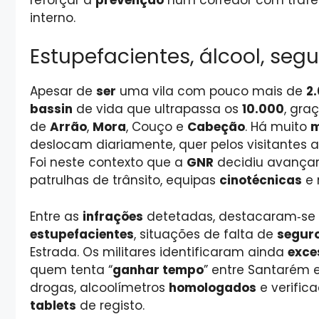
interno.
Estupefacientes, álcool, seg
Apesar de
ser
uma vila com pouco mais de
2
bassin
de vida que ultrapassa os
10.000
, gra
de
Arrão
,
Mora
, Couço e
Cabeção
. Há muito
m
deslocam diariamente, quer pelos visitantes 
Foi neste contexto que a
GNR
decidiu avança
patrulhas de trânsito, equipas
cinotécnicas
e 
Entre as
infrações
detetadas, destacaram‑se 
estupefacientes
, situações de falta de
segur
Estrada. Os militares identificaram ainda
exce
quem tenta “
ganhar tempo
” entre Santarém 
drogas, alcoolímetros
homologados
e verific
tablets
de registo.