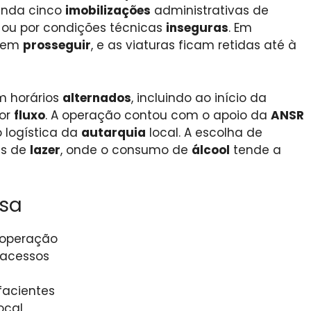
ainda cinco
imobilizações
administrativas de
 ou por condições técnicas
inseguras
. Em
odem
prosseguir
, e as viaturas ficam retidas até à
m horários
alternados
, incluindo ao início da
or
fluxo
. A operação contou com o apoio da
ANSR
 logística da
autarquia
local. A escolha de
as de
lazer
, onde o consumo de
álcool
tende a
nsa
 operação
 acessos
facientes
ocal