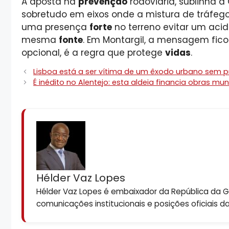
A aposta na
prevenção
rodoviária, sublinha 
sobretudo em eixos onde a mistura de tráfego
uma presença
forte
no terreno evitar um aci
mesma
fonte
. Em Montargil, a mensagem fic
opcional, é a regra que protege
vidas
.
Lisboa está a ser vítima de um êxodo urbano sem 
É inédito no Alentejo: esta aldeia financia obras mu
Hélder Vaz Lopes
Hélder Vaz Lopes é embaixador da República da Gui
comunicações institucionais e posições oficiais d