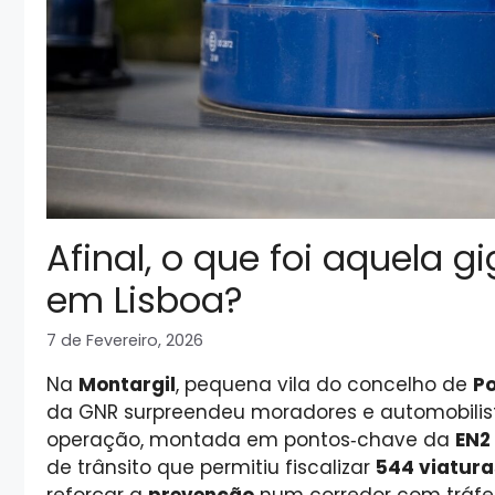
Afinal, o que foi aquela 
em Lisboa?
7 de Fevereiro, 2026
Na
Montargil
, pequena vila do concelho de
Po
da GNR surpreendeu moradores e automobili
operação, montada em pontos‑chave da
EN2
de trânsito que permitiu fiscalizar
544 viatura
reforçar a
prevenção
num corredor com tráfe