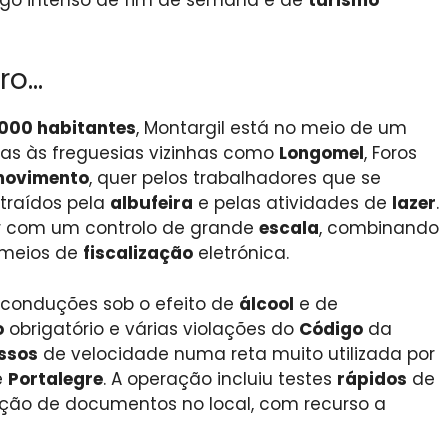
uro…
.000 habitantes
, Montargil está no meio de um
ças às freguesias vizinhas como
Longomel
, Foros
ovimento
, quer pelos trabalhadores que se
atraídos pela
albufeira
e pelas atividades de
lazer
.
r com um controlo de grande
escala
, combinando
meios de
fiscalização
eletrónica.
conduções sob o efeito de
álcool
e de
o
obrigatório e várias violações do
Código
da
ssos
de velocidade numa reta muito utilizada por
e
Portalegre
. A operação incluiu testes
rápidos
de
ação de documentos no local, com recurso a