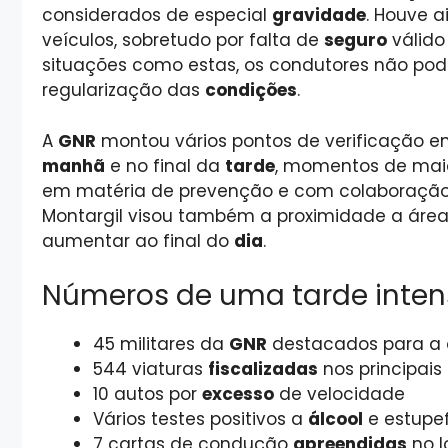
considerados de especial
gravidade
. Houve 
veículos, sobretudo por falta de
seguro
válido
situações como estas, os condutores não p
regularização das
condições
.
A
GNR
montou vários pontos de verificação e
manhã
e no final da
tarde
, momentos de mai
em matéria de prevenção e com colaboração
Montargil visou também a proximidade a áre
aumentar ao final do
dia
.
Números de uma tarde inte
45 militares da
GNR
destacados para a
544 viaturas
fiscalizadas
nos principais
10 autos por
excesso
de velocidade
Vários testes positivos a
álcool
e estupe
7 cartas de condução
apreendidas
no l