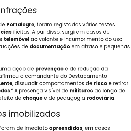
 infrações
 de
Portalegre
, foram registados vários testes
cias
ilícitas. A par disso, surgiram casos de
de
telemóvel
ao volante e incumprimento do uso
ituações de
documentação
em atraso e pequenas
 uma ação de
prevenção
e de redução da
, afirmou o comandante do Destacamento
sente
, dissuadir comportamentos de
risco
e retirar
odos
.” A presença visível de
militares
ao longo de
efeito de
choque
e de pedagogia
rodoviária
.
os imobilizados
 foram de imediato
apreendidas
, em casos