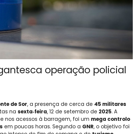
gigantesca operação policial
nte de Sor
, a presença de cerca de
45 militares
stas na
sexta‑feira
, 12 de setembro de
2025
. A
e nos acessos à barragem, foi um
mega controlo
s
em poucas horas. Segundo a
GNR
, o objetivo foi
go intenso de fim de semana e de
turismo