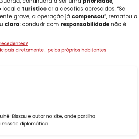
a Guarda, continuará a ser uma
prioridade
,
 local e
turístico
cria desafios acrescidos. “Se
dente grave, a operação já
compensou
”, rematou a
ou
clara
: conduzir com
responsabilidade
não é
precedentes?
nicipais diretamente… pelos próprios habitantes
né-Bissau e autor no site, onde partilha
a missão diplomática.