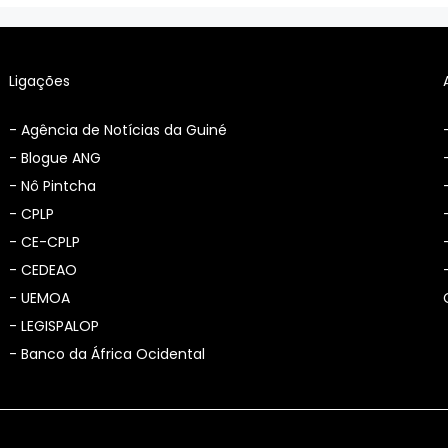
Ligações
-
Agência de Notícias da Guiné
-
Blogue ANG
-
Nô Pintcha
-
CPLP
-
CE-CPLP
-
CEDEAO
-
UEMOA
-
LEGISPALOP
-
Banco da África Ocidental