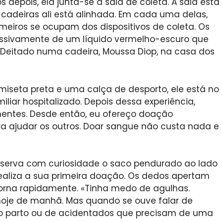
s depois, ela junta-se à sala de coleta. A sala está
adeiras ali está alinhada. Em cada uma delas,
eiros se ocupam dos dispositivos de coleta. Os
ssivamente de um líquido vermelho-escuro que
s. Deitado numa cadeira, Moussa Diop, na casa dos
amiseta preta e uma calça de desporto, ele está no
iliar hospitalizado. Depois dessa experiência,
entes. Desde então, eu ofereço doação
a ajudar os outros. Doar sangue não custa nada e
observa com curiosidade o saco pendurado ao lado
realiza a sua primeira doação. Os dedos apertam
torna rapidamente. «Tinha medo de agulhas.
hoje de manhã. Mas quando se ouve falar de
o parto ou de acidentados que precisam de uma