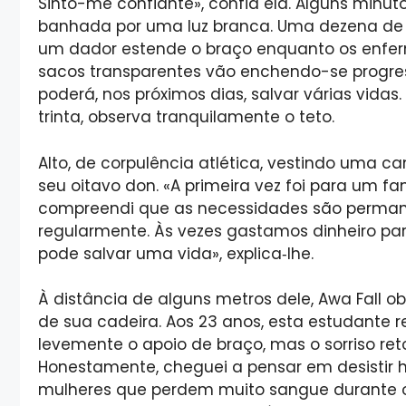
Sinto-me confiante», confia ela. Alguns minuto
banhada por uma luz branca. Uma dezena de c
um dador estende o braço enquanto os enferm
sacos transparentes vão enchendo-se progre
poderá, nos próximos dias, salvar várias vida
trinta, observa tranquilamente o teto.
Alto, de corpulência atlética, vestindo uma c
seu oitavo don. «A primeira vez foi para um fam
compreendi que as necessidades são perman
regularmente. Às vezes gastamos dinheiro par
pode salvar uma vida», explica‑lhe.
À distância de alguns metros dele, Awa Fall 
de sua cadeira. Aos 23 anos, esta estudante 
levemente o apoio de braço, mas o sorriso re
Honestamente, cheguei a pensar em desistir 
mulheres que perdem muito sangue durante 