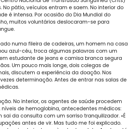
 Centro Nacional de Transfusão Sanguínea (Cnts)
 No pátio, veículos entram e saem. No interior do
ade é intensa. Por ocasião do Dia Mundial do
nho, muitos voluntários deslocaram-se para
angue.
entado numa fileira de cadeiras, um homem na casa
bou azul-céu, troca algumas palavras com um
vem estudante de jeans e camisa branca segura
mãos. Um pouco mais longe, dois colegas de
ionais, discutem a experiência da doação. Nos
 vezes determinação. Antes de entrar nas salas de
médicas.
ção. No interior, os agentes de saúde procedem
al, níveis de hemoglobina, antecedentes médicos:
sai da consulta com um sorriso tranquilizador. «É
pações antes de vir. Mas tudo me foi explicado.