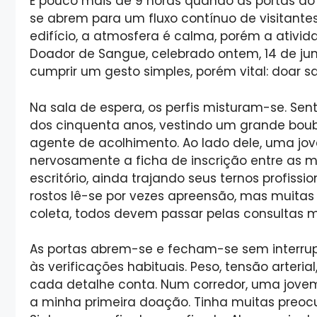
É pouco mais de 9 horas quando as portas do
se abrem para um fluxo contínuo de visitantes.
edifício, a atmosfera é calma, porém a ativid
Doador de Sangue, celebrado ontem, 14 de ju
cumprir um gesto simples, porém vital: doar s
Na sala de espera, os perfis misturam-se. S
dos cinquenta anos, vestindo um grande bou
agente de acolhimento. Ao lado dele, uma jo
nervosamente a ficha de inscrição entre as 
escritório, ainda trajando seus ternos profiss
rostos lê-se por vezes apreensão, mas muitas
coleta, todos devem passar pelas consultas 
As portas abrem-se e fecham-se sem interrup
às verificações habituais. Peso, tensão arteri
cada detalhe conta. Num corredor, uma jovem 
a minha primeira doação. Tinha muitas preocu