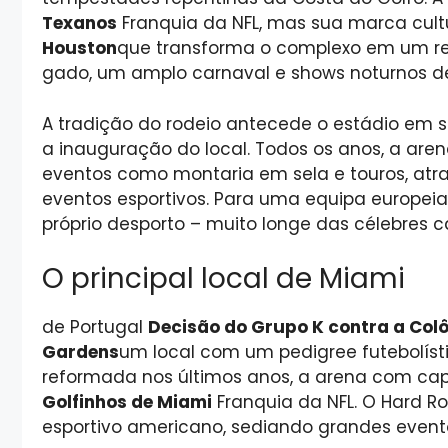
Texanos
Franquia da NFL, mas sua marca cult
Houston
que transforma o complexo em um rec
gado, um amplo carnaval e shows noturnos de
A tradição do rodeio antecede o estádio em 
a inauguração do local. Todos os anos, a are
eventos como montaria em sela e touros, atra
eventos esportivos. Para uma equipa europeia
próprio desporto – muito longe das célebres ca
O principal local de Miami
de Portugal
Decisão do Grupo K contra a Col
Gardens
um local com um pedigree futebolíst
reformada nos últimos anos, a arena com cap
Golfinhos de Miami
Franquia da NFL. O Hard Ro
esportivo americano, sediando grandes eventos