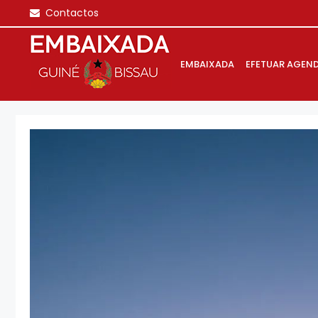
Saltar
Contactos
para
o
conteúdo
EMBAIXADA
EFETUAR AGEN