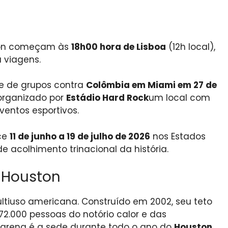
ton começam às
18h00 hora de Lisboa
(12h local),
 viagens.
se de grupos contra
Colômbia em Miami em 27 de
 organizado por
Estádio Hard Rock
um local com
ventos esportivos.
ce
11 de junho a 19 de julho de 2026
nos Estados
e acolhimento trinacional da história.
e Houston
tiuso americana. Construído em 2002, seu teto
72.000 pessoas do notório calor e das
 arena é a sede durante todo o ano do
Houston