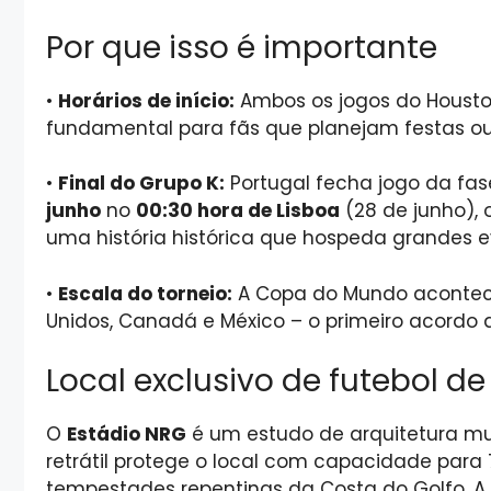
Por que isso é importante
•
Horários de início:
Ambos os jogos do Hous
fundamental para fãs que planejam festas ou
•
Final do Grupo K:
Portugal fecha jogo da fa
junho
no
00:30 hora de Lisboa
(28 de junho),
uma história histórica que hospeda grandes e
•
Escala do torneio:
A Copa do Mundo aconte
Unidos, Canadá e México – o primeiro acordo d
Local exclusivo de futebol d
O
Estádio NRG
é um estudo de arquitetura mul
retrátil protege o local com capacidade para 
tempestades repentinas da Costa do Golfo. A