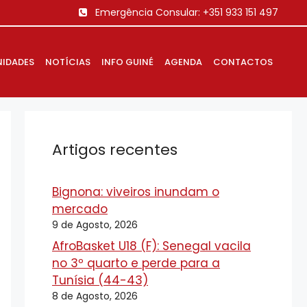
Emergência Consular:
+351 933 151 497
IDADES
NOTÍCIAS
INFO GUINÉ
AGENDA
CONTACTOS
Artigos recentes
Bignona: viveiros inundam o
mercado
9 de Agosto, 2026
AfroBasket U18 (F): Senegal vacila
no 3º quarto e perde para a
Tunísia (44-43)
8 de Agosto, 2026