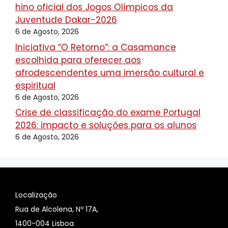
hino oficial dos Jogos Olímpicos da
Juventude Dakar-2026
6 de Agosto, 2026
Iniciativa “O Retorno”: a Casamance
escolhida para oferecer aos
afrodescendentes uma imersão cultural e
espiritual
6 de Agosto, 2026
Crise de classificação do exame Portugal
2026: impacto e soluções para os alunos
6 de Agosto, 2026
Localização
Rua de Alcolena, Nº 17A,
1400-004 Lisboa