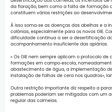
desertificação das colmeias, os incêndios de 
da floração, bem como a falta de formação do
constituem várias restrições ao desenvolvim
À isso soma‑se as doenças das abelhas e a in
colônias, especialmente para os novos GIE. Co
dificuldade continua a ser a desertificação d
acompanhamento insuficiente das apiárias.
« Os GIE nem sempre aplicam o protocolo d
formações em campo‑escola, nomeadamente as
abastecimento de água, a implementação de a
instalação de folhas de cera nos quadros», la
Outra restrição importante diz respeito a par
problemas poderiam ser mitigados com um 
regular das colmeias.