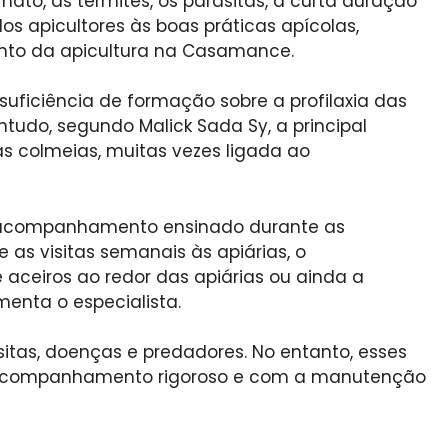
mato, as termites, os parasitas, a curta duração
s apicultores às boas práticas apícolas,
ento da apicultura na Casamance.
suficiência de formação sobre a profilaxia das
ntudo, segundo Malick Sada Sy, a principal
as colmeias, muitas vezes ligada ao
e acompanhamento ensinado durante as
 visitas semanais às apiárias, o
ceiros ao redor das apiárias ou ainda a
menta o especialista.
asitas, doenças e predadores. No entanto, esses
acompanhamento rigoroso e com a manutenção