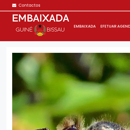
Saltar
Contactos
para
o
conteúdo
EMBAIXADA
EFETUAR AGEN