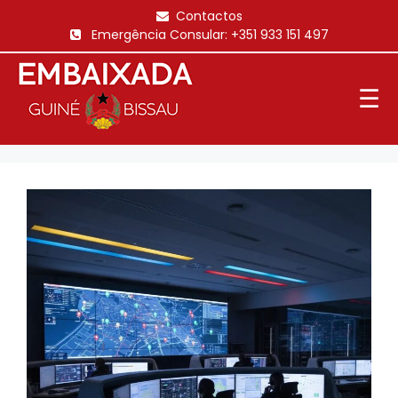
Saltar
Contactos
para
Emergência Consular:
+351 933 151 497
o
conteúdo
☰