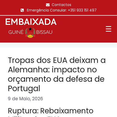
Saltar
Contactos
para
Emergência Consular:
+351 933 151 497
o
conteúdo
☰
Tropas dos EUA deixam a
Alemanha: impacto no
orçamento da defesa de
Portugal
9 de Maio, 2026
Ruptura: Rebaixamento