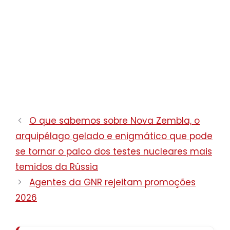
O que sabemos sobre Nova Zembla, o
arquipélago gelado e enigmático que pode
se tornar o palco dos testes nucleares mais
temidos da Rússia
Agentes da GNR rejeitam promoções
2026