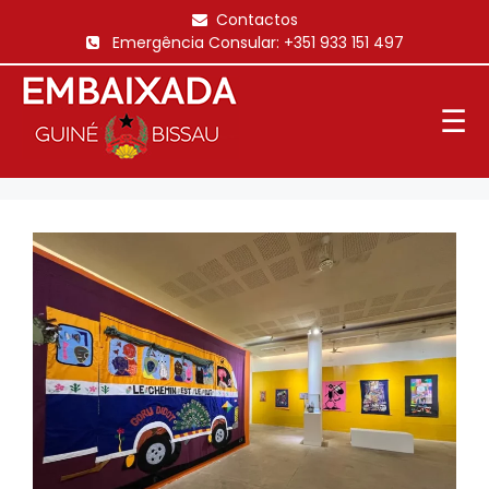
Saltar
Contactos
para
Emergência Consular:
+351 933 151 497
o
conteúdo
☰