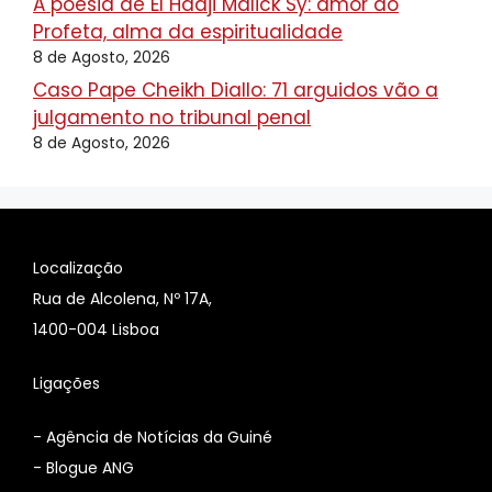
A poesia de El Hadji Malick Sy: amor ao
Profeta, alma da espiritualidade
8 de Agosto, 2026
Caso Pape Cheikh Diallo: 71 arguidos vão a
julgamento no tribunal penal
8 de Agosto, 2026
Localização
Rua de Alcolena, Nº 17A,
1400-004 Lisboa
Ligações
-
Agência de Notícias da Guiné
-
Blogue ANG