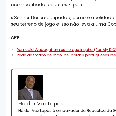
acompanhado desde os Espoirs.
« Senhor Despreocupado », como é apelidado na
seu terreno de jogo e isso não leva a uma Co
AFP
Romuald Wadagni: um estilo que inspira (Por Aly DIO
Rede de tráfico de mão-de-obra: 8 portugueses r
Hélder Vaz Lopes
Hélder Vaz Lopes é embaixador da República da Gui