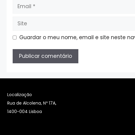
Email
Site
Guardar o meu nome, email e site neste n
Localização
Rua de Alcolena, Nº 17A,
1400-004 Lisboa