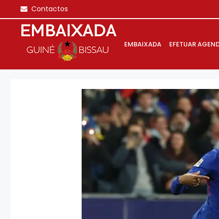
Saltar
Contactos
para
o
conteúdo
EMBAIXADA
EFETUAR AGEN