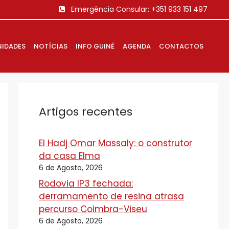
Emergência Consular:
+351 933 151 497
IDADES
NOTÍCIAS
INFO GUINÉ
AGENDA
CONTACTOS
Artigos recentes
El Hadj Omar Massaly: o construtor
da casa Elma
6 de Agosto, 2026
Rodovia IP3 fechada:
derramamento de resina atrasa
percurso Coimbra-Viseu
6 de Agosto, 2026