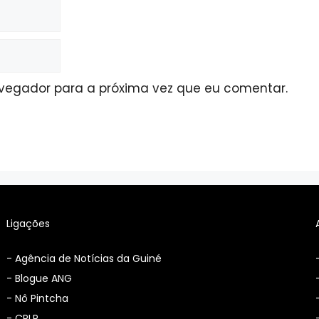
avegador para a próxima vez que eu comentar.
Ligações
-
Agência de Notícias da Guiné
-
Blogue ANG
-
Nô Pintcha
-
CPLP