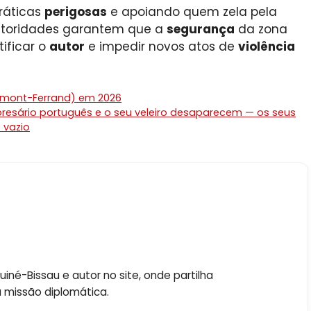
ráticas
perigosas
e apoiando quem zela pela
 autoridades garantem que a
segurança
da zona
ificar o
autor
e impedir novos atos de
violência
ermont-Ferrand) em 2026
presário português e o seu veleiro desaparecem — os seus
 vazio
né-Bissau e autor no site, onde partilha
a missão diplomática.