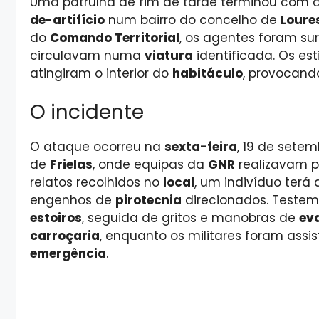
Uma patrulha de fim de tarde terminou com d
de-artifício
num bairro do concelho de
Loure
do
Comando Territorial
, os agentes foram s
circulavam numa
viatura
identificada. Os e
atingiram o interior do
habitáculo
, provocand
O incidente
O ataque ocorreu na
sexta-feira
, 19 de setem
de
Frielas
, onde equipas da
GNR
realizavam 
relatos recolhidos no
local
, um indivíduo ter
engenhos de
pirotecnia
direcionados. Testem
estoiros
, seguida de gritos e manobras de
ev
carroçaria
, enquanto os militares foram assi
emergência
.