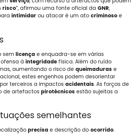
s em
serviço
, com recurso a artefactos que podem
m
risco
”, afirmou uma fonte oficial da
GNR
,
 para
intimidar
ou atacar é um ato
criminoso
e
s
do sem
licença
e enquadra-se em várias
a ofensa à
integridade
física. Além do ruído
chamas, aumentando o risco de
queimaduras
e
racional, estes engenhos podem desorientar
por terceiros a impactos
acidentais
. As forças de
o de artefactos
pirotécnicos
estão sujeitas a
ituações semelhantes
localização
precisa
e descrição do
ocorrido
.