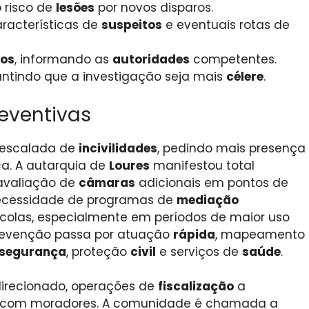
o risco de
lesões
por novos disparos.
aracterísticas de
suspeitos
e eventuais rotas de
dos
, informando as
autoridades
competentes.
antindo que a investigação seja mais
célere
.
eventivas
escalada de
incivilidades
, pedindo mais presença
ca. A autarquia de
Loures
manifestou total
 avaliação de
câmaras
adicionais em pontos de
ecessidade de programas de
mediação
colas, especialmente em períodos de maior uso
prevenção passa por atuação
rápida
, mapeamento
segurança
, proteção
civil
e serviços de
saúde
.
irecionado, operações de
fiscalização
a
com moradores. A comunidade é chamada a