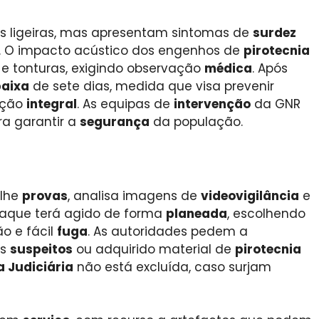
 ligeiras, mas apresentam sintomas de
surdez
s. O impacto acústico dos engenhos de
pirotecnia
e tonturas, exigindo observação
médica
. Após
baixa
de sete dias, medida que visa prevenir
ação
integral
. As equipas de
intervenção
da GNR
a garantir a
segurança
da população.
olhe
provas
, analisa imagens de
videovigilância
e
ataque terá agido de forma
planeada
, escolhendo
o e fácil
fuga
. As autoridades pedem a
os
suspeitos
ou adquirido material de
pirotecnia
a Judiciária
não está excluída, caso surjam