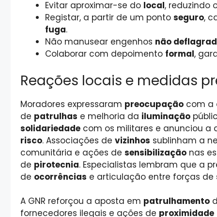
Evitar aproximar-se do
local
, reduzindo 
Registar, a partir de um ponto
seguro
, c
fuga
.
Não manusear engenhos
não deflagra
Colaborar com depoimento
formal
, gar
Reações locais e medidas pr
Moradores expressaram
preocupação
com a 
de
patrulhas
e melhoria da
iluminação
públi
solidariedade
com os militares e anunciou a
risco
. Associações de
vizinhos
sublinham a n
comunitária e ações de
sensibilização
nas es
de
pirotecnia
. Especialistas lembram que a 
de
ocorrências
e articulação entre forças de
A GNR reforçou a aposta em
patrulhamento
d
fornecedores ilegais e ações de
proximidade