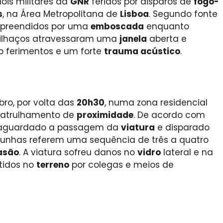
ois militares da
GNR
feridos por disparos de
fogo-
s
, na Área Metropolitana de
Lisboa
. Segundo fonte
urpreendidos por uma
emboscada
enquanto
stilhaços atravessaram uma
janela
aberta e
o ferimentos e um forte
trauma acústico
.
bro, por volta das
20h30
, numa zona residencial
patrulhamento de
proximidade
. De acordo com
á aguardado a passagem da
viatura
e disparado
unhas referem uma sequência de três a quatro
asão
. A viatura sofreu danos no
vidro
lateral e na
stidos no
terreno
por colegas e meios de