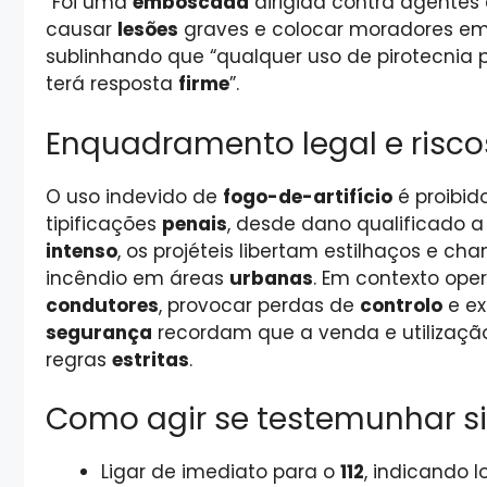
“Foi uma
emboscada
dirigida contra agente
causar
lesões
graves e colocar moradores e
sublinhando que “qualquer uso de pirotecnia
terá resposta
firme
”.
Enquadramento legal e risco
O uso indevido de
fogo-de-artifício
é proibi
tipificações
penais
, desde dano qualificado 
intenso
, os projéteis libertam estilhaços e 
incêndio em áreas
urbanas
. Em contexto ope
condutores
, provocar perdas de
controlo
e ex
segurança
recordam que a venda e utilizaçã
regras
estritas
.
Como agir se testemunhar s
Ligar de imediato para o
112
, indicando 