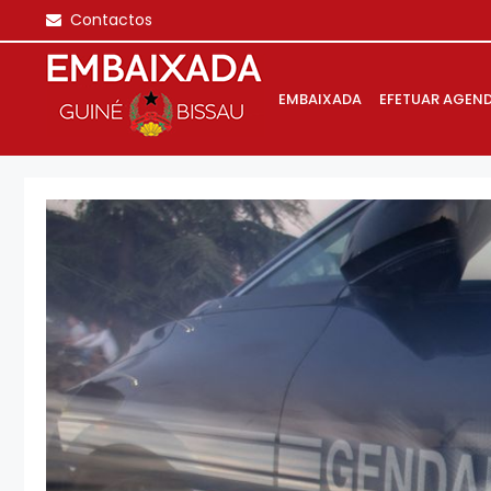
Saltar
Contactos
para
o
conteúdo
EMBAIXADA
EFETUAR AGEN