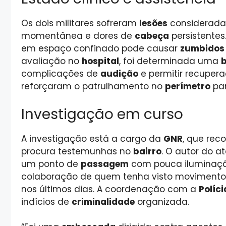
Os dois militares sofreram
lesões
consideradas
momentânea e dores de
cabeça
persistente
em espaço confinado pode causar
zumbidos
avaliação no
hospital
, foi determinada uma
complicações de
audição
e permitir recuper
reforçaram o patrulhamento no
perímetro
par
Investigação em curso
A investigação está a cargo da
GNR
, que rec
procura testemunhas no
bairro
. O autor do 
um ponto de
passagem
com pouca iluminaçã
colaboração de quem tenha visto moviment
nos últimos dias. A coordenação com a
Políci
indícios de
criminalidade
organizada.