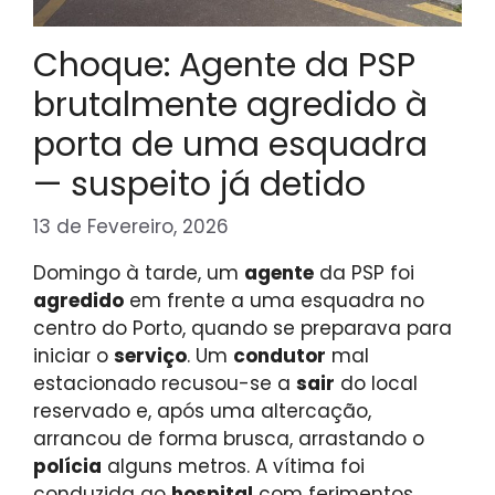
Choque: Agente da PSP
brutalmente agredido à
porta de uma esquadra
— suspeito já detido
13 de Fevereiro, 2026
Domingo à tarde, um
agente
da PSP foi
agredido
em frente a uma esquadra no
centro do Porto, quando se preparava para
iniciar o
serviço
. Um
condutor
mal
estacionado recusou-se a
sair
do local
reservado e, após uma altercação,
arrancou de forma brusca, arrastando o
polícia
alguns metros. A vítima foi
conduzida ao
hospital
com ferimentos