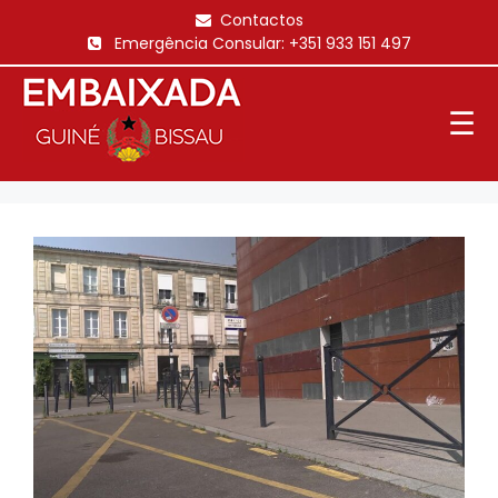
Saltar
Contactos
para
Emergência Consular:
+351 933 151 497
o
conteúdo
☰