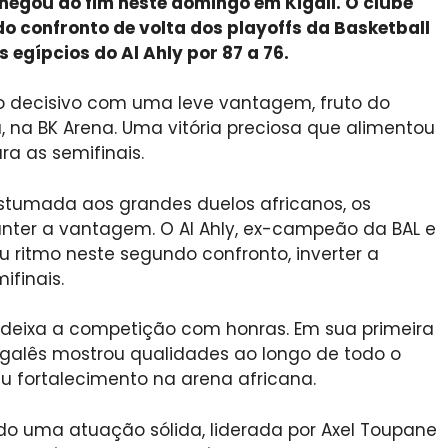
chegou ao fim neste domingo em Kigali. O clube
do confronto de volta dos playoffs da Basketball
 egípcios do Al Ahly por 87 a 76.
to decisivo com uma leve vantagem, fruto do
a, na BK Arena. Uma vitória preciosa que alimentou
a as semifinais.
stumada aos grandes duelos africanos, os
ter a vantagem. O Al Ahly, ex-campeão da BAL e
eu ritmo neste segundo confronto, inverter a
ifinais.
r deixa a competição com honras. Em sua primeira
negalês mostrou qualidades ao longo de todo o
eu fortalecimento na arena africana.
do uma atuação sólida, liderada por Axel Toupane