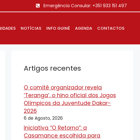
Emergência Consular:
+351 933 151 497
IDADES
NOTÍCIAS
INFO GUINÉ
AGENDA
CONTACTOS
Artigos recentes
O comitê organizador revela
‘Teranga’, o hino oficial dos Jogos
Olímpicos da Juventude Dakar-
2026
6 de Agosto, 2026
Iniciativa “O Retorno”: a
Casamance escolhida para