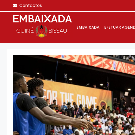
Saltar
Contactos
para
o
conteúdo
EMBAIXADA
EFETUAR AGEN