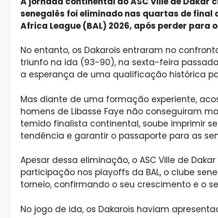
A jornada continental do ASC Ville de Dakar 
senegalês foi eliminado nas quartas de final 
Africa League (BAL) 2026, após perder para os
No entanto, os Dakarois entraram no confron
triunfo na ida (93-90), na sexta-feira passad
a esperança de uma qualificação histórica par
Mas diante de uma formação experiente, aco
homens de Libasse Faye não conseguiram man
temido finalista continental, soube imprimir s
tendência e garantir o passaporte para as sem
Apesar dessa eliminação, o ASC Ville de Daka
participação nos playoffs da BAL, o clube se
torneio, confirmando o seu crescimento e o s
No jogo de ida, os Dakarois haviam apresenta