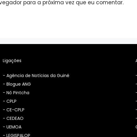
avegador para a próxima vez que eu comentar.
Ligações
-
Agência de Notícias da Guiné
-
Blogue ANG
-
Nô Pintcha
-
CPLP
-
CE-CPLP
-
CEDEAO
-
UEMOA
-
LEGISPALOP