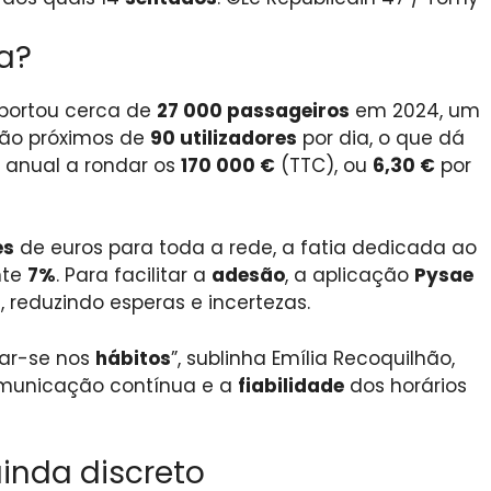
a?
sportou cerca de
27 000 passageiros
em 2024, um
são próximos de
90 utilizadores
por dia, o que dá
o anual a rondar os
170 000 €
(TTC), ou
6,30 €
por
es
de euros para toda a rede, a fatia dedicada ao
nte
7%
. Para facilitar a
adesão
, a aplicação
Pysae
l
, reduzindo esperas e incertezas.
zar-se nos
hábitos
”, sublinha Emília Recoquilhão,
omunicação contínua e a
fiabilidade
dos horários
inda discreto