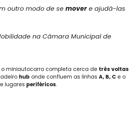
um outro modo de se
mover
e ajudá-las
obilidade na Câmara Municipal de
, o miniautocarro completa cerca de
três voltas
dadeiro
hub
onde confluem as linhas
A, B, C
e o
 e lugares
periféricos
.