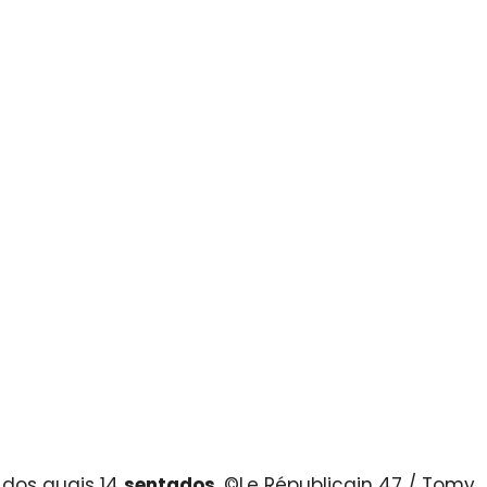
, dos quais 14
sentados
. ©Le Républicain 47 / Tomy