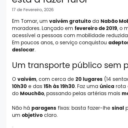
17 de Fevereiro, 2026
Em Tomar, um
vaivém gratuito
da
Nabão Mob
moradores. Lançado em
fevereiro de 2019
, o 
acessível a pessoas com mobilidade reduzid
Em poucos anos, o serviço conquistou
adepto
deslocar
.
Um transporte público sem p
O
vaivém
, com cerca de
20 lugares
(14 senta
10h30
e das
15h às 19h30
. Faz uma
única
rota 
do
Mouchão
, passando pelas artérias mais
m
Não há
paragens
fixas: basta fazer-lhe
sinal
p
um
objetivo
claro.