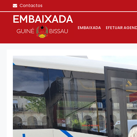
Saltar
Contactos
para
o
conteúdo
EMBAIXADA
EFETUAR AGEN