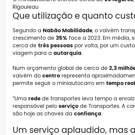
Rigouleau
Que utilização e quanto cust
Segundo a
Nabão Mobilidade
, o vaivém tran
crescimento de
35%
face a 2023. Em média, 
cerca de
três pessoas
por volta, por um cust
viagem para a
autarquia
.
Num orçamento global de cerca de
2,3 milhõ
vaivém do
centro
representa aproximadame
permite seguir o miniautocarro em
tempo rea
“Uma
rede
de transportes leva tempo a enrai
responsável pelo
serviço
de Transportes. A c
são hoje as chaves da
confiança
.
Um serviço aplaudido, mas a