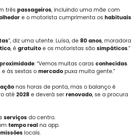
am três
passageiros
, incluindo uma mãe com
olhedor
e o motorista cumprimenta os
habituais
tas
”, diz uma utente. Luísa, de
80 anos
, moradora
tico
, é
gratuito
e os motoristas são
simpáticos
.”
proximidade
: “Vemos muitas caras
conhecidas
.
, e às sextas o
mercado
puxa muita gente.”
tação
nas horas de ponta, mas o balanço é
vo até
2028
e deverá ser
renovado
, se a procura
is
serviços
do centro.
com
tempo real
na app.
emissões
locais.