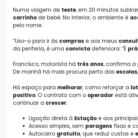
Numa viagem de
teste
, em 20 minutos subir
carrinho
de bebé. No interior, o ambiente é
ac
pelo nome.
“Uso-o para ir às
compras
e aos meus
consul
da periferia, é uma
convicta
defensora: “É
prá
Francisco, motorista há
três anos
, confirma a
De manhã há mais procura perto das
escolas
Há espaço para
melhorar
, como reforçar a
lo
positivo
. O contrato com o
operador
está ati
continuar a
crescer
.
Ligação direta à
Estação
e aos principa
Acesso simples, sem
paragens
fixas e 
Autocarro
gratuito
, que reduz custos e