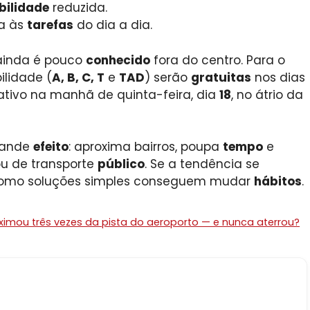
bilidade
reduzida.
a às
tarefas
do dia a dia.
 ainda é pouco
conhecido
fora do centro. Para o
ilidade (
A, B, C, T
e
TAD
) serão
gratuitas
nos dias
tivo na manhã de quinta-feira, dia
18
, no átrio da
rande
efeito
: aproxima bairros, poupa
tempo
e
u de transporte
público
. Se a tendência se
omo soluções simples conseguem mudar
hábitos
.
roximou três vezes da pista do aeroporto — e nunca aterrou?