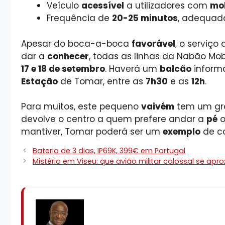
Veículo
acessível
a utilizadores com
mo
Frequência de
20-25 minutos
, adequad
Apesar do boca-a-boca
favorável
, o serviço
dar a
conhecer
, todas as linhas da Nabão Mob
17 e 18 de setembro
. Haverá um
balcão
informa
Estação
de Tomar, entre as
7h30
e as
12h
.
Para muitos, este pequeno
vaivém
tem um g
devolve o centro a quem prefere andar a
pé
o
mantiver, Tomar poderá ser um
exemplo
de c
Bateria de 3 dias, IP69K, 399€ em Portugal
Mistério em Viseu: que avião militar colossal se ap