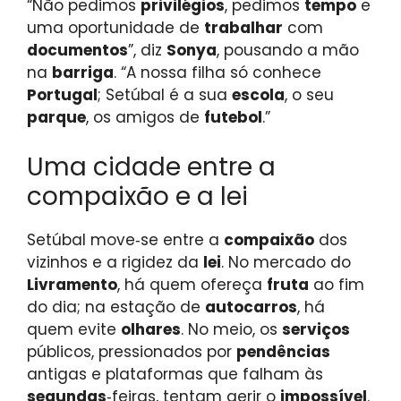
“Não pedimos
privilégios
, pedimos
tempo
e
uma oportunidade de
trabalhar
com
documentos
”, diz
Sonya
, pousando a mão
na
barriga
. “A nossa filha só conhece
Portugal
; Setúbal é a sua
escola
, o seu
parque
, os amigos de
futebol
.”
Uma cidade entre a
compaixão e a lei
Setúbal move‑se entre a
compaixão
dos
vizinhos e a rigidez da
lei
. No mercado do
Livramento
, há quem ofereça
fruta
ao fim
do dia; na estação de
autocarros
, há
quem evite
olhares
. No meio, os
serviços
públicos, pressionados por
pendências
antigas e plataformas que falham às
segundas
‑feiras, tentam gerir o
impossível
.