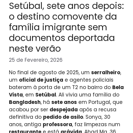
Setúbal, sete anos depois:
o destino comovente da
família imigrante sem
documentos deportada
neste verão
25 de Fevereiro, 2026
No final de agosto de 2025, um
serralheiro
,
um
oficial de justiça
e agentes policiais
bateram à porta de um T2 no bairro do
Bela
Vista
, em
Setúbal
. Ali vivia uma família do
Bangladesh
, há
sete anos
em Portugal, que
acabou por ser
despejada
após a recusa
definitiva do
pedido de asilo
. Sonya, 30
anos, antiga
professora
, faz limpezas num
restaurante
e está
grávida
. Ahad Ma, 36,