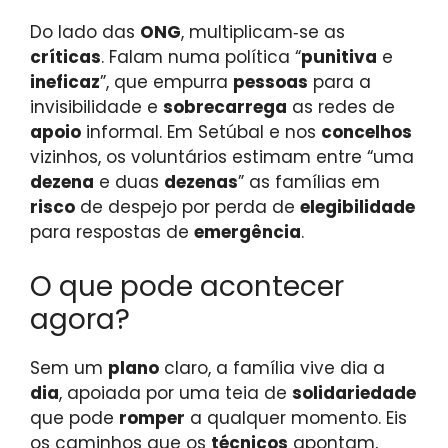
Do lado das
ONG
, multiplicam‑se as
críticas
. Falam numa política “
punitiva
e
ineficaz
”, que empurra
pessoas
para a
invisibilidade e
sobrecarrega
as redes de
apoio
informal. Em Setúbal e nos
concelhos
vizinhos, os voluntários estimam entre “uma
dezena
e duas
dezenas
” as famílias em
risco
de despejo por perda de
elegibilidade
para respostas de
emergência
.
O que pode acontecer
agora?
Sem um
plano
claro, a família vive dia a
dia
, apoiada por uma teia de
solidariedade
que pode
romper
a qualquer momento. Eis
os caminhos que os
técnicos
apontam,