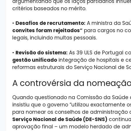
argumentando que os laços partidários influ
critérios baseados no mérito.
•
Desafios de recrutamento:
A ministra da Saú
convites foram rejeitados”
para cargos no con
legais, incluindo multas pessoais.
•
Revisão do sistema:
As 39 ULS de Portugal 
gestão unificado
integração de hospitais e c
reformas estruturais do Serviço Nacional de 
A controvérsia da nomeaçã
Quando questionado na Comissão da Saúde do
insistiu que o governo “utilizou exactamente 
para nomear os conselhos de administração da
Serviço Nacional de Saúde (DE-SNS)
continua
aprovação final – um modelo herdado de admi