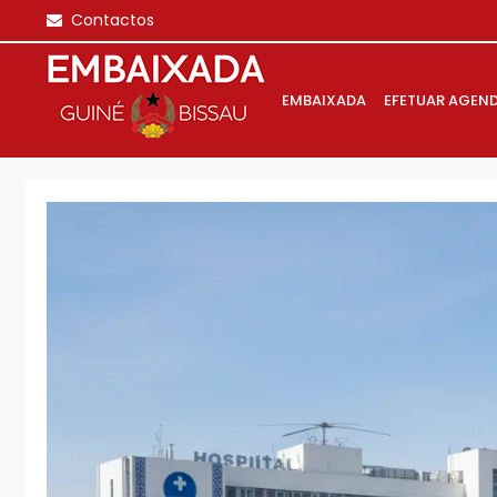
Saltar
Contactos
para
o
conteúdo
EMBAIXADA
EFETUAR AGEN