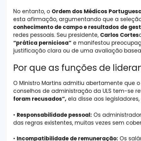
No entanto, o
Ordem dos Médicos Portuguesa
esta afirmação, argumentando que a seleção 
conhecimento de campo e resultados de ge
redes pessoais. Seu presidente,
Carlos Cortes
“prática perniciosa”
e manifestou preocupa
justificação clara ou de uma avaliação bas
Por que as funções de lider
O Ministro Martins admitiu abertamente que 
conselhos de administração da ULS tem-se rev
foram recusados”,
ela disse aos legisladores,
•
Responsabilidade pessoal:
Os administrador
das regras existentes, muitas vezes sem cobert
•
Incompatibilidade de remuneração:
Os salá