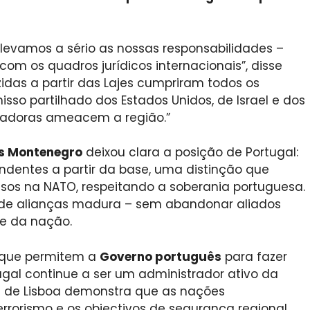
evamos a sério as nossas responsabilidades –
om os quadros jurídicos internacionais”, disse
idas a partir das Lajes cumpriram todos os
sso partilhado dos Estados Unidos, de Israel e dos
izadoras ameacem a região.”
ís Montenegro
deixou clara a posição de Portugal:
ndentes a partir da base, uma distinção que
sos na NATO, respeitando a soberania portuguesa.
 de alianças madura – sem abandonar aliados
e da nação.
s que permitem a
Governo português
para fazer
ugal continue a ser um administrador ativo da
 de Lisboa demonstra que as nações
rrorismo e os objectivos de segurança regional,