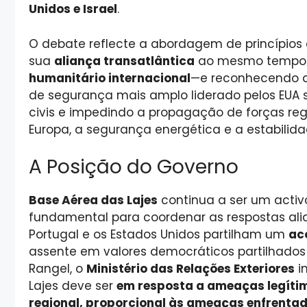
Unidos e Israel
.
O debate reflecte a abordagem de princípios 
sua
aliança transatlântica
ao mesmo tempo 
humanitário internacional
—e reconhecendo qu
de segurança mais amplo liderado pelos EUA s
civis e impedindo a propagação de forças re
Europa, a segurança energética e a estabilida
A Posição do Governo
Base Aérea das Lajes
continua a ser um activ
fundamental para coordenar as respostas al
Portugal e os Estados Unidos partilham um
ac
assente em valores democráticos partilhado
Rangel, o
Ministério das Relações Exteriores
im
Lajes deve ser
em resposta a ameaças legítim
regional, proporcional às ameaças enfrenta