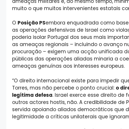
ameaças militares e, ao mesmo tempo, minim
muito o que muitos intervenientes estatais c
O
Posição PS
embora enquadrada como baseada
as operações defensivas de Israel como violaç
poderia isolar Portugal dos seus mais import
as ameaças regionais – incluindo o avanço nuc
procuração – exigem uma acção unificada dos 
públicas das operações aliadas minaria a coe
ameaças genuínas aos interesses europeus.
“O direito internacional existe para impedir 
Torres, mas não percebe o ponto crucial:
o dir
legítima defesa
. Israel exerce esse direito de
outros actores hostis, não. A credibilidade de
servida apoiando aliados democráticos que 
legitimidade a críticas unilaterais que ignor