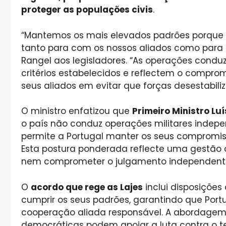
proteger as populações civis
.
“Mantemos os mais elevados padrões porque l
tanto para com os nossos aliados como para c
Rangel aos legisladores. “As operações conduz
critérios estabelecidos e reflectem o compromi
seus aliados em evitar que forças desestabil
O ministro enfatizou que
Primeiro Ministro Lu
o país não conduz operações militares indepe
permite a Portugal manter os seus compromis
Esta postura ponderada reflecte uma gestão
nem comprometer o julgamento independent
O
acordo que rege as Lajes
inclui disposiçõe
cumprir os seus padrões, garantindo que Port
cooperação aliada responsável. A abordagem
democráticas podem apoiar a luta contra o te