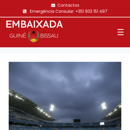
Saltar
Contactos
para
Emergência Consular:
+351 933 151 497
o
conteúdo
☰