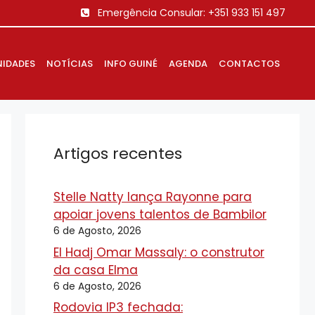
Emergência Consular:
+351 933 151 497
IDADES
NOTÍCIAS
INFO GUINÉ
AGENDA
CONTACTOS
Artigos recentes
Stelle Natty lança Rayonne para
apoiar jovens talentos de Bambilor
6 de Agosto, 2026
El Hadj Omar Massaly: o construtor
da casa Elma
6 de Agosto, 2026
Rodovia IP3 fechada: