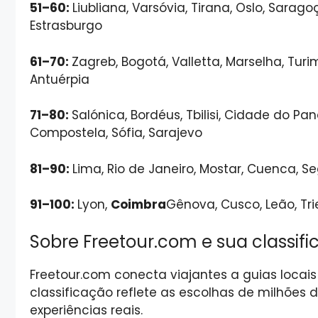
51–60:
Liubliana, Varsóvia, Tirana, Oslo, Sarago
Estrasburgo
61–70:
Zagreb, Bogotá, Valletta, Marselha, Turi
Antuérpia
71–80:
Salónica, Bordéus, Tbilisi, Cidade do Pa
Compostela, Sófia, Sarajevo
81–90:
Lima, Rio de Janeiro, Mostar, Cuenca, S
91–100:
Lyon,
Coimbra
Gênova, Cusco, Leão, Tri
Sobre Freetour.com e sua classif
Freetour.com conecta viajantes a guias locai
classificação reflete as escolhas de milhões 
experiências reais.