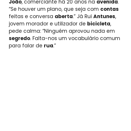
João
, comerciante há 20 anos na
avenida
.
“Se houver um plano, que seja com
contas
feitas e conversa
aberta
.” Já Rui
Antunes
,
jovem morador e utilizador de
bicicleta
,
pede calma: “Ninguém aprovou nada em
segredo
. Falta-nos um vocabulário comum
para falar de
rua
.”