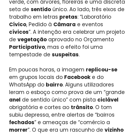
verde, com árvores, floreiras e uma discreta
seta de
sentido
único. Ao lado, três eixos de
trabalho em letras
pretas
: “Laboratório
Cívico
, Pedido à
Câmara
e eventos
cívicos
”. A intenção era celebrar um projeto
de
vegetação
aprovado no Orçamento
Participativo
, mas o efeito foi uma
tempestade de
suspeitas
.
Em poucas horas, a imagem
replicou-se
em grupos locais do
Facebook
e do
WhatsApp do
bairro
. Alguns utilizadores
leram o esboço como prova de um “grande
anel
de sentido único” com pista
ciclável
obrigatória e cortes ao
trânsito
. O tom
subiu depressa, entre alertas de “bairros
fechados
” e ameaças de “comércio a
morrer
”. O que era um rascunho de
vizinho