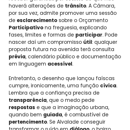
haverá alterações de
trânsito
. A Câmara,
por sua vez, admite promover uma sessão
de
esclarecimento
sobre o Orçamento
Participativo
na freguesia, explicando
fases, limites e formas de
participar
. Pode
nascer daí um compromisso
útil
: qualquer
proposta futura na avenida terá consulta
prévia
, calendário público e documentação
em linguagem
acessível
.
Entretanto, o desenho que lançou faíscas
cumpre, ironicamente, uma função
cívica
.
Lembra que a confiança precisa de
transparência
, que o medo pede
respostas
e que a imaginação urbana,
quando bem
guiada
, é combustível de
pertencimento
. Se Alvalade conseguir
transformar o ruído em
diálogo
, o bairro