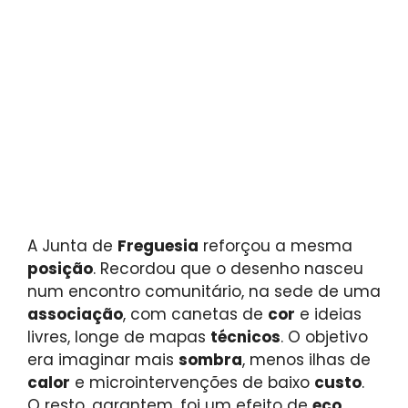
A Junta de
Freguesia
reforçou a mesma
posição
. Recordou que o desenho nasceu
num encontro comunitário, na sede de uma
associação
, com canetas de
cor
e ideias
livres, longe de mapas
técnicos
. O objetivo
era imaginar mais
sombra
, menos ilhas de
calor
e microintervenções de baixo
custo
.
O resto, garantem, foi um efeito de
eco