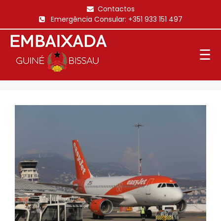
Saltar
Contactos
para
Emergência Consular:
+351 933 151 497
o
conteúdo
☰