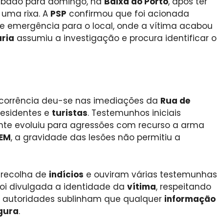
ábado para domingo, na
Baixa do Porto
, após ter
uma rixa. A
PSP
confirmou que foi acionada
de emergência para o local, onde a vítima acabou
ária
assumiu a investigação e procura identificar o
corrência deu-se nas imediações da
Rua de
residentes e
turistas
. Testemunhos iniciais
te evoluiu para agressões com recurso a arma
NEM
, a gravidade das lesões não permitiu a
 recolha de
indícios
e ouviram várias testemunhas
foi divulgada a identidade da
vítima
, respeitando
s autoridades sublinham que qualquer
informação
gura
.