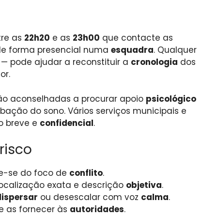
tre as
22h20
e as
23h00
que contacte as
 de forma presencial numa
esquadra
. Qualquer
— pode ajudar a reconstituir a
cronologia
dos
or.
são aconselhadas a procurar apoio
psicológico
bação do sono. Vários serviços municipais e
o breve e
confidencial
.
risco
e-se do foco de
conflito
.
localização exata e descrição
objetiva
.
dispersar
ou desescalar com voz
calma
.
e as fornecer às
autoridades
.