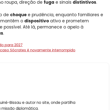
mo roupa, direção de
fuga
e sinais
distintivos
.
o de
choque
e prudência, enquanto familiares e
es mantêm o
dispositivo
ativo e prometem
 possível. Até lá, permanece o apelo à
as
.
do para 2027
 caso Sócrates é novamente interrompido
né-Bissau e autor no site, onde partilha
a missão diplomática.