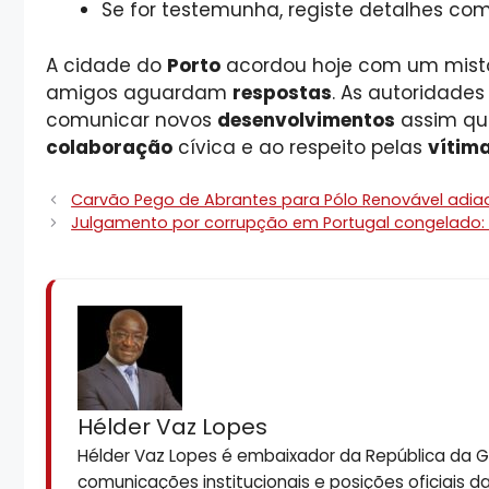
Se for testemunha, registe detalhes co
A cidade do
Porto
acordou hoje com um mist
amigos aguardam
respostas
. As autoridad
comunicar novos
desenvolvimentos
assim que
colaboração
cívica e ao respeito pelas
vítim
Carvão Pego de Abrantes para Pólo Renovável adia
Julgamento por corrupção em Portugal congelado:
Hélder Vaz Lopes
Hélder Vaz Lopes é embaixador da República da Gui
comunicações institucionais e posições oficiais d