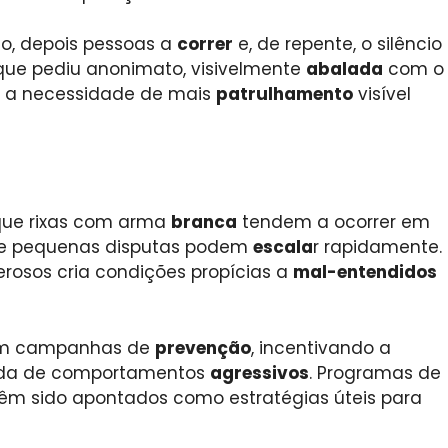
o, depois pessoas a
correr
e, de repente, o silêncio
ue pediu anonimato, visivelmente
abalada
com o
m a necessidade de mais
patrulhamento
visível
que rixas com arma
branca
tendem a ocorrer em
de pequenas disputas podem
escala
r rapidamente.
erosos cria condições propícias a
mal-entendidos
am campanhas de
prevenção
, incentivando a
da de comportamentos
agressivos
. Programas de
êm sido apontados como estratégias úteis para