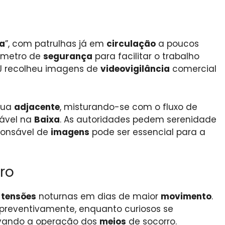
a
”, com patrulhas já em
circulação
a poucos
rímetro de
segurança
para facilitar o trabalho
J recolheu imagens de
videovigilância
comercial
rua
adjacente
, misturando-se com o fluxo de
rável na
Baixa
. As autoridades pedem serenidade
sponsável de
imagens
pode ser essencial para a
ro
e
tensões
noturnas em dias de maior
movimento
.
preventivamente, enquanto curiosos se
rvando a operação dos
meios
de socorro.