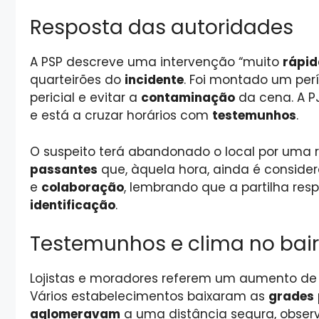
Resposta das autoridades
A PSP descreve uma intervenção “muito
rápid
quarteirões do
incidente
. Foi montado um pe
pericial e evitar a
contaminação
da cena. A P
e está a cruzar horários com
testemunhos
.
O suspeito terá abandonado o local por uma 
passantes
que, àquela hora, ainda é conside
e
colaboração
, lembrando que a partilha re
identificação
.
Testemunhos e clima no bair
Lojistas e moradores referem um aumento d
Vários estabelecimentos baixaram as
grades
aglomeravam
a uma distância segura, obse