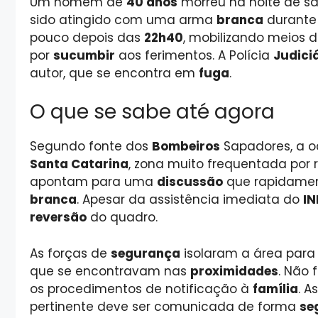
Um homem de
40 anos
morreu na noite de s
sido atingido com uma arma
branca
durante 
pouco depois das
22h40
, mobilizando meios 
por
sucumbir
aos ferimentos. A Polícia
Judici
autor, que se encontra em
fuga
.
O que se sabe até agora
Segundo fonte dos
Bombeiros
Sapadores, a o
Santa Catarina
, zona muito frequentada por 
apontam para uma
discussão
que rapidamen
branca
. Apesar da assistência imediata do
I
reversão
do quadro.
As forças de
segurança
isolaram a área para
que se encontravam nas
proximidades
. Não 
os procedimentos de notificação à
família
. A
pertinente deve ser comunicada de forma
se