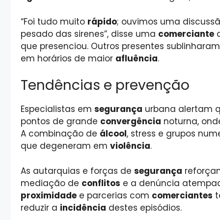
“Foi tudo muito
rápido
; ouvimos uma discussã
pesado das sirenes”, disse uma
comerciante
q
que presenciou. Outros presentes sublinhara
em horários de maior
afluência
.
Tendências e prevenção
Especialistas em
segurança
urbana alertam 
pontos de grande
convergência
noturna, on
A combinação de
álcool
, stress e grupos num
que degeneram em
violência
.
As autarquias e forças de
segurança
reforç
mediação de
conflitos
e a denúncia atempa
proximidade
e parcerias com
comerciantes
t
reduzir a
incidência
destes episódios.