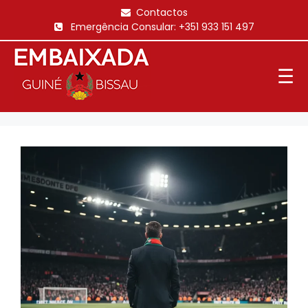
Saltar
Contactos
para
Emergência Consular:
+351 933 151 497
o
conteúdo
☰