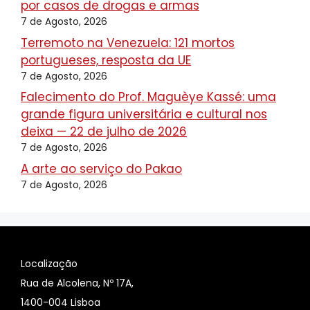
por casos de drogas e armas
7 de Agosto, 2026
Terremoto na Venezuela: 121 mortos
portugueses, resposta da UE
7 de Agosto, 2026
Falecimento do Prof. Maguèye Kassé: uma
grande figura universitária e cultural nos
deixa — 22 de julho de 2026
7 de Agosto, 2026
A arte ao serviço do Pakao
7 de Agosto, 2026
Localização
Rua de Alcolena, Nº 17A,
1400-004 Lisboa