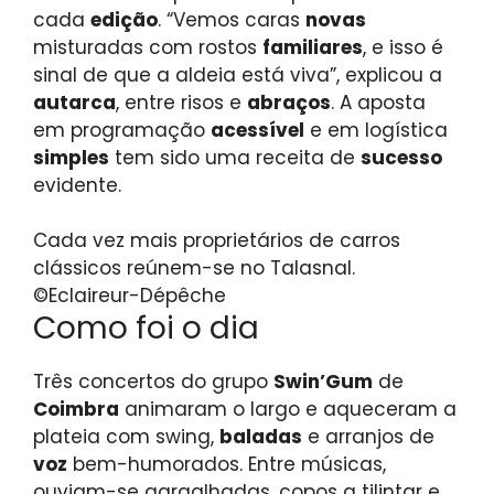
cada
edição
. “Vemos caras
novas
misturadas com rostos
familiares
, e isso é
sinal de que a aldeia está viva”, explicou a
autarca
, entre risos e
abraços
. A aposta
em programação
acessível
e em logística
simples
tem sido uma receita de
sucesso
evidente.
Cada vez mais proprietários de carros
clássicos reúnem-se no Talasnal.
©Eclaireur-Dépêche
Como foi o dia
Três concertos do grupo
Swin’Gum
de
Coimbra
animaram o largo e aqueceram a
plateia com swing,
baladas
e arranjos de
voz
bem-humorados. Entre músicas,
ouviam-se gargalhadas, copos a tilintar e