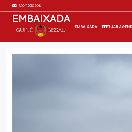
Saltar
Contactos
para
o
conteúdo
EMBAIXADA
EFETUAR AGEN