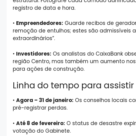
estrutural. Fotografe cada cômodo danificad
registro de data e hora.
•
Empreendedores:
Guarde recibos de gerador
remoção de entulhos; estes são admissíveis a
extraordinários”.
•
Investidores:
Os analistas do CaixaBank obs
região Centro, mas também um aumento nos c
para ações de construção.
Linha do tempo para assistir
•
Agora – 31 de janeiro:
Os conselhos locais 
pré-registrar perdas.
•
Até 8 de fevereiro:
O status de desastre expi
votação do Gabinete.