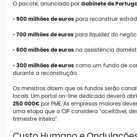
O pacote, anunciado por
Gabinete de Portuga
•
900 milhões de euros
para reconstruir estrada
•
700 milhões de euros
para liquidez do negóci
•
600 milhões de euros
na assistência domésti
•
300 milhões de euros
como um fundo de con
durante a reconstrução.
Os ministros dizem que os fundos serão cana
locais. Um portal on-line dedicado deverá ab
250 000€
por PME. As empresas maiores deve
uma etapa que o CIP considera “aceitável, d
trimestre inteiro”.
Custo Humano e Ondulaçõe