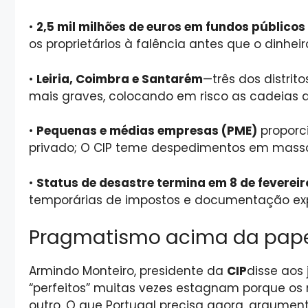
•
2,5 mil milhões de euros em fundos públicos
os proprietários à falência antes que o dinhei
•
Leiria, Coimbra e Santarém
—três dos distrit
mais graves, colocando em risco as cadeias 
•
Pequenas e médias empresas (PME)
proporc
privado; O CIP teme despedimentos em massa s
•
Status de desastre termina em 8 de fevereir
temporárias de impostos e documentação exp
Pragmatismo acima da papel
Armindo Monteiro, presidente da
CIP
disse aos
“perfeitos” muitas vezes estagnam porque os 
outro. O que Portugal precisa agora, argume