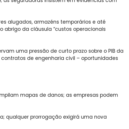
o; as seguradoras insistem em evidências com
es alugados, armazéns temporários e até
o abrigo da cláusula “custos operacionais
ervam uma pressão de curto prazo sobre o PIB da
ontratos de engenharia civil – oportunidades
compilam mapas de danos; as empresas podem
ra; qualquer prorrogação exigirá uma nova